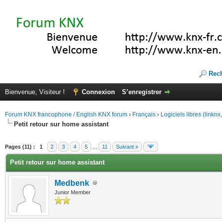
Rec
Bienvenue, Visiteur !
Connexion
S’enregistrer
Forum KNX francophone / English KNX forum
›
Français
›
Logiciels libres (linkn
Petit retour sur home assistant
(s))
Pages (11) :
1
2
3
4
5
...
11
Suivant »
Petit retour sur home assistant
Medbenk
Junior Member