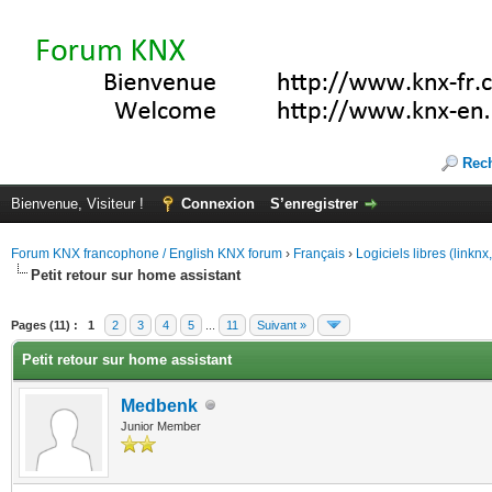
Rec
Bienvenue, Visiteur !
Connexion
S’enregistrer
Forum KNX francophone / English KNX forum
›
Français
›
Logiciels libres (linkn
Petit retour sur home assistant
(s))
Pages (11) :
1
2
3
4
5
...
11
Suivant »
Petit retour sur home assistant
Medbenk
Junior Member