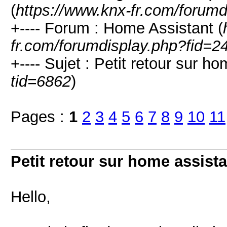
(
https://www.knx-fr.com/forumd
+---- Forum : Home Assistant (
fr.com/forumdisplay.php?fid=2
+---- Sujet : Petit retour sur ho
tid=6862
)
Pages :
1
2
3
4
5
6
7
8
9
10
11
Petit retour sur home assista
Hello,