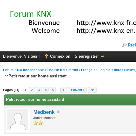
Rec
Bienvenue, Visiteur !
Connexion
S’enregistrer
Forum KNX francophone / English KNX forum
›
Français
›
Logiciels libres (linkn
Petit retour sur home assistant
(s))
Pages (11) :
1
2
3
4
5
...
11
Suivant »
Petit retour sur home assistant
Medbenk
Junior Member