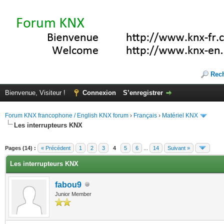
Rec
Bienvenue, Visiteur !
Connexion
S’enregistrer
Forum KNX francophone / English KNX forum
›
Français
›
Matériel KNX
Les interrupteurs KNX
te(s))
Pages (14) :
« Précédent
1
2
3
4
5
6
...
14
Suivant »
Les interrupteurs KNX
fabou9
Junior Member