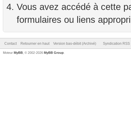
Vous avez accédé à cette pag
formulaires ou liens appropr
Contact
Retourner en haut
Version bas-débit (Archivé)
Syndication RSS
Moteur
MyBB
, © 2002-2026
MyBB Group
.