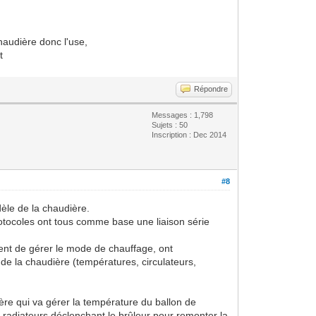
haudière donc l'use,
t
Répondre
Messages : 1,798
Sujets : 50
Inscription : Dec 2014
#8
dèle de la chaudière.
rotocoles ont tous comme base une liaison série
tent de gérer le mode de chauffage, ont
de la chaudière (températures, circulateurs,
udière qui va gérer la température du ballon de
s radiateurs déclenchant le brûleur pour remonter la