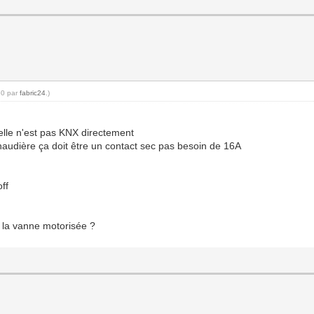
30 par
fabric24
.)
elle n'est pas KNX directement
udière ça doit être un contact sec pas besoin de 16A
ff
 la vanne motorisée ?