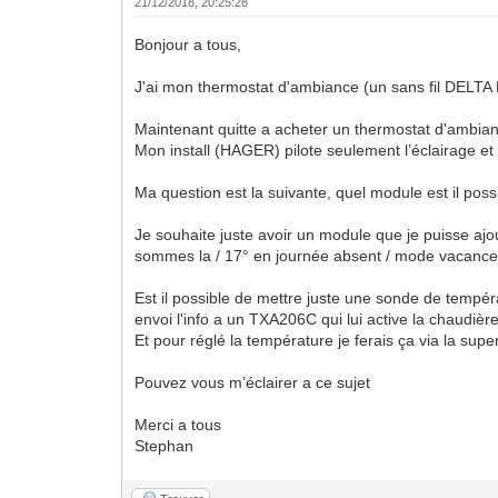
21/12/2018, 20:25:28
Bonjour a tous,
J'ai mon thermostat d'ambiance (un sans fil DELTA D
Maintenant quitte a acheter un thermostat d'ambian
Mon install (HAGER) pilote seulement l’éclairage et 
Ma question est la suivante, quel module est il poss
Je souhaite juste avoir un module que je puisse aj
sommes la / 17° en journée absent / mode vacances
Est il possible de mettre juste une sonde de tempé
envoi l'info a un TXA206C qui lui active la chaudière
Et pour réglé la température je ferais ça via la s
Pouvez vous m’éclairer a ce sujet
Merci a tous
Stephan