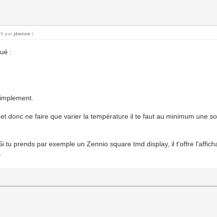
29 par
jdrenne
.)
ué :
 simplement.
et donc ne faire que varier la température il te faut au minimum une
i tu prends par exemple un Zennio square tmd display, il t'offre l'affic
.