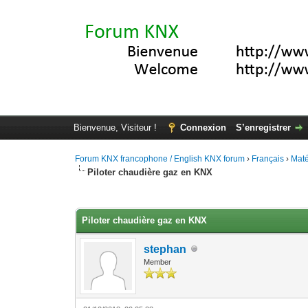
Bienvenue, Visiteur !
Connexion
S’enregistrer
Forum KNX francophone / English KNX forum
›
Français
›
Maté
Piloter chaudière gaz en KNX
Moyenne : 0 (0 vote(s))
1
2
3
4
5
Piloter chaudière gaz en KNX
stephan
Member