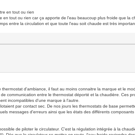
tre en tout ou rien
e en tout ou rien car ça apporte de l'eau beaucoup plus froide que la c
mps entre la circulation et que toute l'eau soit chaude est très importan
le thermostat d'ambiance, il faut au moins connaitre la marque et le mo
e de communication entre le thermostat déporté et la chaudière. Ces p
ment incompatibles d'une marque à l'autre.
pilotaient par contact sec. De nos jours les thermostats de base permet
tuels messages d'erreurs ainsi que les états des différents composants 
 possible de piloter le circulateur. C'est la régulation intégrée à la cha
!). Dès que le circulateur se mettra en route, l'eau froide reviendra de