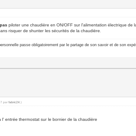
 pas
piloter une chaudière en ON/OFF sur l'alimentation électrique de l
sans risquer de shunter les sécurités de la chaudière.
ersonnelle passe obligatoirement par le partage de son savoir et de son expér
57 par
fabric24
.)
à l' entrée thermostat sur le bornier de la chaudière
e