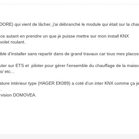
ORE) qui vient de lâcher, j'ai débranché le module qui était sur la ch
ce autant en prendre un que je puisse mettre sur mon install KNX
volet roulant.
ible d'installer sans repartir dans de grand travaux car tous mes placos 
outer sur ETS et piloter pour gérer l'ensemble du chauffage de la mai
/ etc...
rature intérieur type (HAGER EK089) a coté d'un inter KNX comme ça je
.
upervision DOMOVEA.