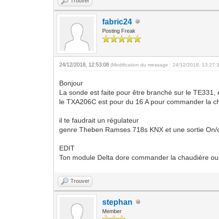
Trouver
fabric24
Posting Freak
24/12/2018, 12:53:08
(Modification du message : 24/12/2018, 13:27:
Bonjour
La sonde est faite pour être branché sur le TE331, 
le TXA206C est pour du 16 A pour commander la cha
il te faudrait un régulateur
genre Theben Ramses 718s KNX et une sortie On/o
EDIT
Ton module Delta dore commander la chaudière ou
Trouver
stephan
Member