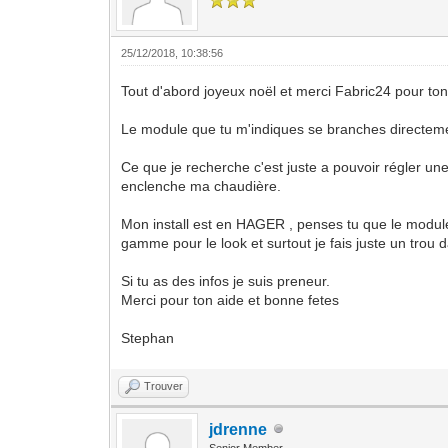
25/12/2018, 10:38:56
Tout d'abord joyeux noël et merci Fabric24 pour ton
Le module que tu m'indiques se branches directeme
Ce que je recherche c'est juste a pouvoir régler un
enclenche ma chaudière.
Mon install est en HAGER , penses tu que le module
gamme pour le look et surtout je fais juste un trou
Si tu as des infos je suis preneur.
Merci pour ton aide et bonne fetes
Stephan
Trouver
jdrenne
Senior Member