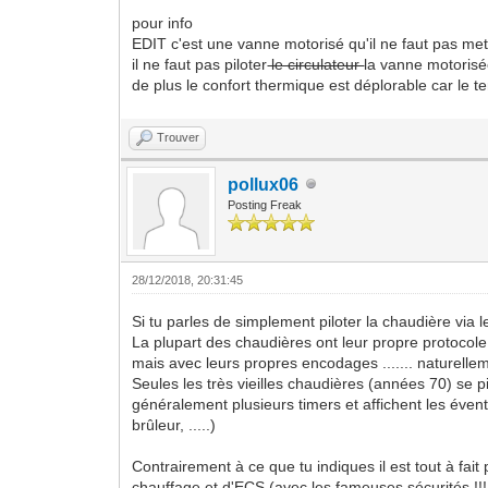
pour info
EDIT c'est une vanne motorisé qu'il ne faut pas met
il ne faut pas piloter
le circulateur
la vanne motorisé
de plus le confort thermique est déplorable car le te
Trouver
pollux06
Posting Freak
28/12/2018, 20:31:45
Si tu parles de simplement piloter la chaudière via 
La plupart des chaudières ont leur propre protocol
mais avec leurs propres encodages ....... naturelle
Seules les très vieilles chaudières (années 70) se 
généralement plusieurs timers et affichent les éven
brûleur, .....)
Contrairement à ce que tu indiques il est tout à fait
chauffage et d'ECS (avec les fameuses sécurités !!!!