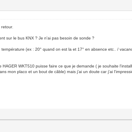
 retour.
nt sur le bus KNX ? Je n'ai pas besoin de sonde ?
e température (ex : 20° quand on est la et 17° en absence etc.. / vacan
 HAGER WKT510 puisse faire ce que je demande ( je souhaite l'installer
 dans mon placo et un bout de câble) mais j'ai un doute car j'ai l'impre