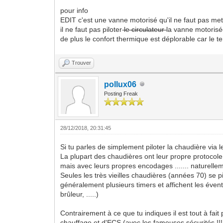
pour info
EDIT c'est une vanne motorisé qu'il ne faut pas met
il ne faut pas piloter
le circulateur
la vanne motorisé
de plus le confort thermique est déplorable car le te
Trouver
pollux06
Posting Freak
28/12/2018, 20:31:45
Si tu parles de simplement piloter la chaudière via 
La plupart des chaudières ont leur propre protocol
mais avec leurs propres encodages ....... naturelle
Seules les très vieilles chaudières (années 70) se 
généralement plusieurs timers et affichent les éven
brûleur, .....)
Contrairement à ce que tu indiques il est tout à fait
chauffage et d'ECS (avec les fameuses sécurités !!!!