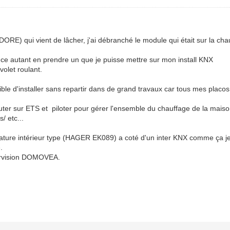
ORE) qui vient de lâcher, j'ai débranché le module qui était sur la ch
ce autant en prendre un que je puisse mettre sur mon install KNX
volet roulant.
ible d'installer sans repartir dans de grand travaux car tous mes placos 
outer sur ETS et piloter pour gérer l'ensemble du chauffage de la mai
/ etc...
rature intérieur type (HAGER EK089) a coté d'un inter KNX comme ça je
.
upervision DOMOVEA.