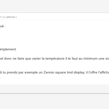
29 par
jdrenne
.)
ué :
 simplement.
et donc ne faire que varier la température il te faut au minimum une
i tu prends par exemple un Zennio square tmd display, il t'offre l'affic
.