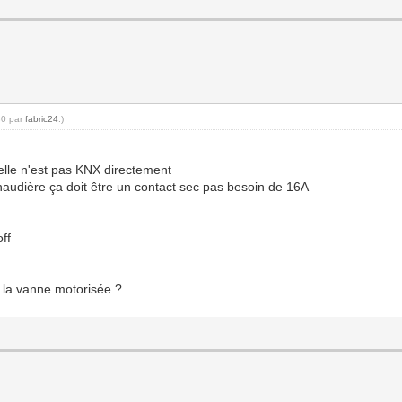
30 par
fabric24
.)
elle n'est pas KNX directement
udière ça doit être un contact sec pas besoin de 16A
ff
 la vanne motorisée ?