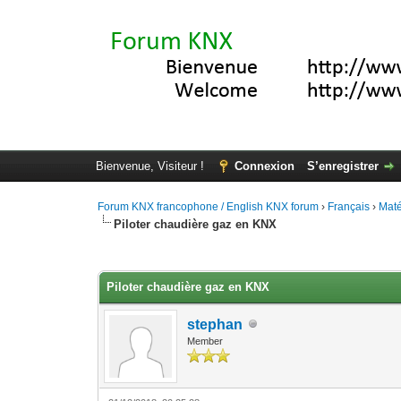
Bienvenue, Visiteur !
Connexion
S’enregistrer
Forum KNX francophone / English KNX forum
›
Français
›
Maté
Piloter chaudière gaz en KNX
Moyenne : 0 (0 vote(s))
1
2
3
4
5
Piloter chaudière gaz en KNX
stephan
Member