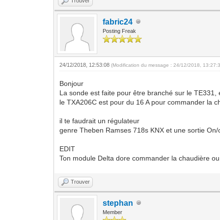
Trouver
fabric24
Posting Freak
24/12/2018, 12:53:08
(Modification du message : 24/12/2018, 13:27:
Bonjour
La sonde est faite pour être branché sur le TE331, 
le TXA206C est pour du 16 A pour commander la cha
il te faudrait un régulateur
genre Theben Ramses 718s KNX et une sortie On/o
EDIT
Ton module Delta dore commander la chaudière ou
Trouver
stephan
Member