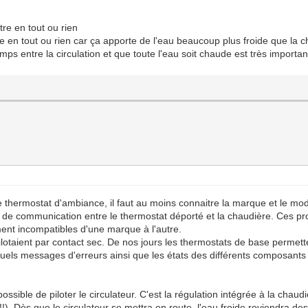
tre en tout ou rien
e en tout ou rien car ça apporte de l'eau beaucoup plus froide que la c
mps entre la circulation et que toute l'eau soit chaude est très importan
le thermostat d'ambiance, il faut au moins connaitre la marque et le mo
e de communication entre le thermostat déporté et la chaudière. Ces p
ment incompatibles d'une marque à l'autre.
pilotaient par contact sec. De nos jours les thermostats de base permet
tuels messages d'erreurs ainsi que les états des différents composants 
 possible de piloter le circulateur. C'est la régulation intégrée à la cha
!). Dès que le circulateur se mettra en route, l'eau froide reviendra de