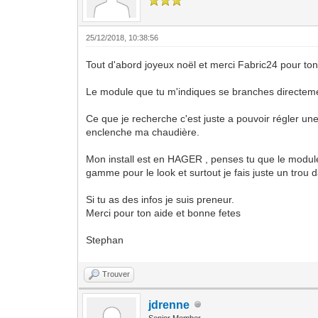
25/12/2018, 10:38:56
Tout d'abord joyeux noël et merci Fabric24 pour ton
Le module que tu m'indiques se branches directeme
Ce que je recherche c'est juste a pouvoir régler un
enclenche ma chaudière.
Mon install est en HAGER , penses tu que le module
gamme pour le look et surtout je fais juste un trou
Si tu as des infos je suis preneur.
Merci pour ton aide et bonne fetes
Stephan
Trouver
jdrenne
Senior Member