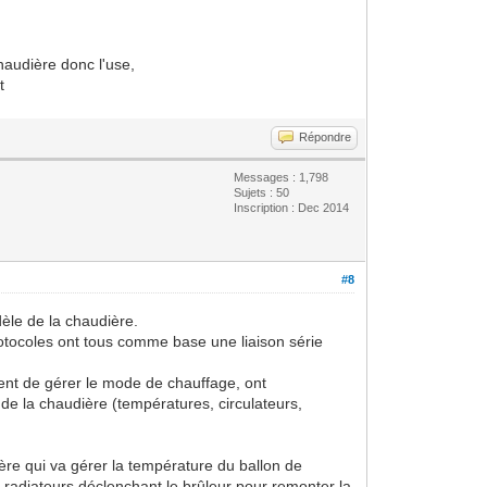
haudière donc l'use,
t
Répondre
Messages : 1,798
Sujets : 50
Inscription : Dec 2014
#8
dèle de la chaudière.
rotocoles ont tous comme base une liaison série
tent de gérer le mode de chauffage, ont
de la chaudière (températures, circulateurs,
udière qui va gérer la température du ballon de
s radiateurs déclenchant le brûleur pour remonter la