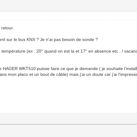
 retour.
nt sur le bus KNX ? Je n'ai pas besoin de sonde ?
e température (ex : 20° quand on est la et 17° en absence etc.. / vacan
 HAGER WKT510 puisse faire ce que je demande ( je souhaite l'installer
 dans mon placo et un bout de câble) mais j'ai un doute car j'ai l'impre