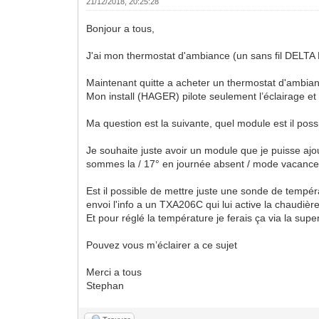
21/12/2018, 20:25:28
Bonjour a tous,
J'ai mon thermostat d'ambiance (un sans fil DELTA D
Maintenant quitte a acheter un thermostat d'ambian
Mon install (HAGER) pilote seulement l’éclairage et 
Ma question est la suivante, quel module est il poss
Je souhaite juste avoir un module que je puisse aj
sommes la / 17° en journée absent / mode vacances
Est il possible de mettre juste une sonde de tempé
envoi l'info a un TXA206C qui lui active la chaudière
Et pour réglé la température je ferais ça via la s
Pouvez vous m’éclairer a ce sujet
Merci a tous
Stephan