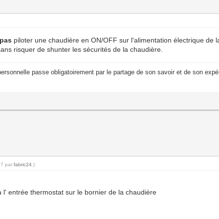
 pas
piloter une chaudière en ON/OFF sur l'alimentation électrique de l
sans risquer de shunter les sécurités de la chaudière.
ersonnelle passe obligatoirement par le partage de son savoir et de son expér
57 par
fabric24
.)
à l' entrée thermostat sur le bornier de la chaudière
e