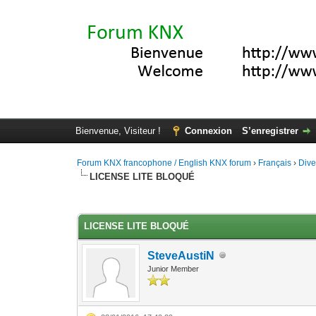
Bienvenue, Visiteur !
Connexion
S’enregistrer
Forum KNX francophone / English KNX forum
›
Français
›
Div
LICENSE LITE BLOQUÉ
Moyenne : 0 (0 vote(s))
1
2
3
4
5
LICENSE LITE BLOQUÉ
SteveAustiN
Junior Member