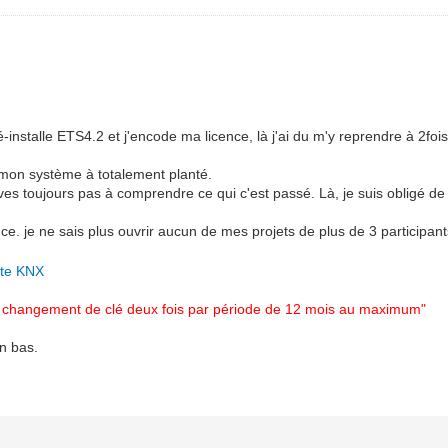
é-installe ETS4.2 et j'encode ma licence, là j'ai du m'y reprendre à 2f
 mon système à totalement planté.
ives toujours pas à comprendre ce qui c'est passé. Là, je suis obligé 
ence. je ne sais plus ouvrir aucun de mes projets de plus de 3 participant
site KNX
 un changement de clé deux fois par période de 12 mois au maximum"
en bas.