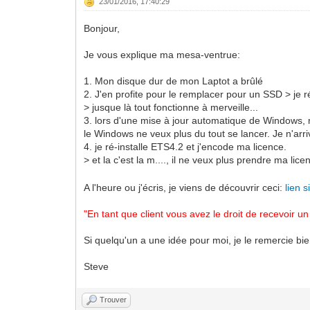
23/01/2016, 17:40:29
Bonjour,
Je vous explique ma mesa-ventrue:
1. Mon disque dur de mon Laptot a brûlé
2. J'en profite pour le remplacer pour un SSD > je r
> jusque là tout fonctionne à merveille...
3. lors d'une mise à jour automatique de Windows,
le Windows ne veux plus du tout se lancer. Je n'arr
4. je ré-installe ETS4.2 et j'encode ma licence.
> et la c'est la m...., il ne veux plus prendre ma lic
A l'heure ou j'écris, je viens de découvrir ceci:
lien 
"En tant que client vous avez le droit de recevoir
Si quelqu'un a une idée pour moi, je le remercie bi
Steve
Trouver