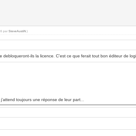
26 par
SteveAustiN
.)
 debloqueront-ils la licence. C'est ce que ferait tout bon éditeur de logi
j'attend toujours une réponse de leur part...