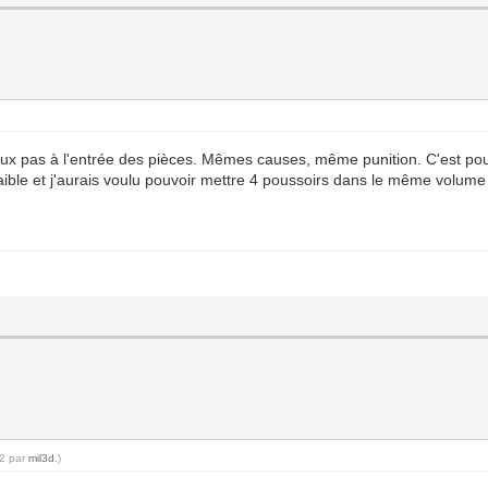
e veux pas à l'entrée des pièces. Mêmes causes, même punition. C'est pou
faible et j'aurais voulu pouvoir mettre 4 poussoirs dans le même volume
22 par
mil3d
.)