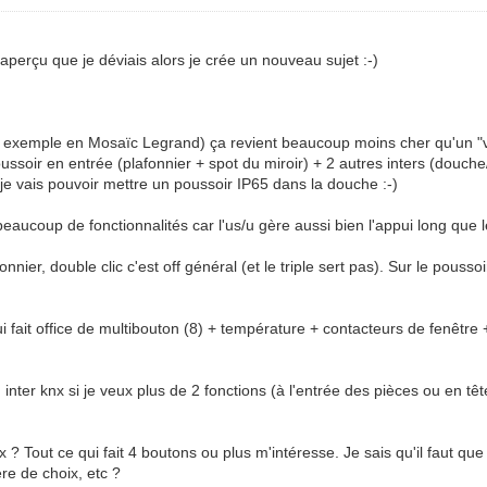
aperçu que je déviais alors je crée un nouveau sujet :-)
exemple en Mosaïc Legrand) ça revient beaucoup moins cher qu'un "vra
ussoir en entrée (plafonnier + spot du miroir) + 2 autres inters (douch
 je vais pouvoir mettre un poussoir IP65 dans la douche :-)
aucoup de fonctionnalités car l'us/u gère aussi bien l'appui long que le
onnier, double clic c'est off général (et le triple sert pas). Sur le poussoi
 qui fait office de multibouton (8) + température + contacteurs de fenê
nter knx si je veux plus de 2 fonctions (à l'entrée des pièces ou en tête 
nx ? Tout ce qui fait 4 boutons ou plus m'intéresse. Je sais qu'il faut q
tère de choix, etc ?