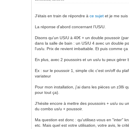
J'étais en train de répondre à
ce sujet
et je me suis 
La réponse d'abord concernant l'US/U.
Disons qu'un US/U à 40€ + un double poussoir (par 
dans la salle de bain : un US/U 4 avec un double po
l'us/u. Prix de revient imbattable. Et puis comme ça
En plus, avec 2 poussoirs et un us/u tu peux gérer be
Ex : sur le poussoir 1, simple clic c'est on/off du plaf
variateur
Pour mon installation, j'ai dans les pièces un z38i
pour tout ça).
J'hésite encore à mettre des poussoirs + us/u ou un i
du combo us/u + poussoir.
Ma question est donc : qu'utilisez-vous en "inter" k
etc. Mais quel est votre utilisation, votre avis, le cri