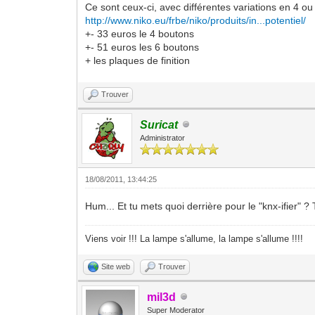
Ce sont ceux-ci, avec différentes variations en 4 ou
http://www.niko.eu/frbe/niko/produits/in...potentiel/
+- 33 euros le 4 boutons
+- 51 euros les 6 boutons
+ les plaques de finition
Trouver
Suricat
Administrator
18/08/2011, 13:44:25
Hum... Et tu mets quoi derrière pour le "knx-ifier" ? 
Viens voir !!! La lampe s'allume, la lampe s'allume !!!!
Site web
Trouver
mil3d
Super Moderator