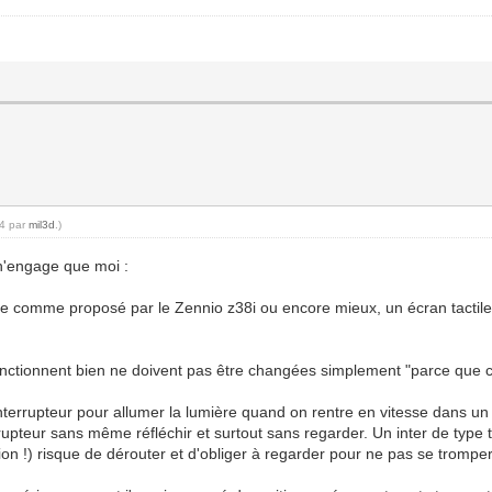
54 par
mil3d
.)
 n'engage que moi :
tile comme proposé par le Zennio z38i ou encore mieux, un écran tactile
 fonctionnent bien ne doivent pas être changées simplement "parce que c
interrupteur pour allumer la lumière quand on rentre en vitesse dans u
rupteur sans même réfléchir et surtout sans regarder. Un inter de type ta
tion !) risque de dérouter et d'obliger à regarder pour ne pas se tromper