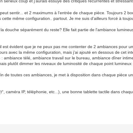
un sérieux coup et j'aurais essuyé des critiques récurrentes et stressan
n peut sentir... et 2 maximums à l'entrée de chaque pièce. Toujours 2 
 cette même configuration.. partout. Je me suis d'ailleurs forcé à tou
la douche séparément du reste? Elle fait partie de l'ambiance lumineuse 
t, il est évident que je ne peux pas me contenter de 2 ambiances pour u
ours avec la même configuration, mais j'ai ajouté en dessous de cet int
: ambiance télé, ambiance travail sur le bureau, ambiance dîner intime
mais plutôt dimmer les niveaux de luminosité de chaque point lumineux 
 fin de toutes ces ambiances, je met à disposition dans chaque pièce
e (t°, caméra IP, téléphonie, etc...), une bonne tablette tactile dans ch