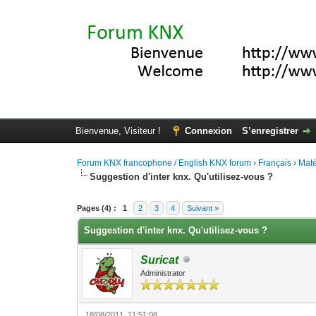
Bienvenue, Visiteur !
Connexion
S’enregistrer
Forum KNX francophone / English KNX forum
›
Français
›
Maté
Suggestion d'inter knx. Qu'utilisez-vous ?
Moyenne : 3 (1 vote(s))
1
2
3
4
5
Pages (4) :
1
2
3
4
Suivant »
Suggestion d'inter knx. Qu'utilisez-vous ?
Suricat
Administrator
18/08/2011, 11:51:08