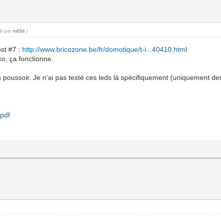
39 par
mil3d
.)
ost #7 :
http://www.bricozone.be/fr/domotique/t-i...40410.html
o, ça fonctionne.
 poussoir. Je n'ai pas testé ces leds là spécifiquement (uniquement des
pdf