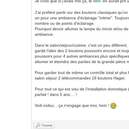
Je crois que si j'avais mis ça, le
WAF
en aurait prit 
J'ai préféré partir sur des boutons classiques qu'o
un pour une ambiance d'éclairage "intime". Toujours
nombre ou de points d'éclairage.
Pourquoi devoir allumer la lampe du miroir et/ou de 
ambiance.
Dans le salon/séjour/cuisine, c'est un peu différen
gardé l'idée des 2 boutons poussoirs encore et touj
poussoirs pour 4 autres ambiances plus spécifiques 
allumer et éteindre des parties de la grande pièce 
Pour garder tout de même un contrôle total et plus
salon séjour 2 télécommandes 18 boutons Hager.
Pour tout ce qui est visu de l'installation domotiqu
parfait ! dans 5 ans.... !
Voili voilou... ça n'engage que moi, hein !
Trouver