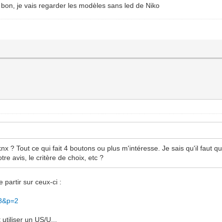
u. bon, je vais regarder les modèles sans led de Niko
 knx ? Tout ce qui fait 4 boutons ou plus m'intéresse. Je sais qu'il fau
otre avis, le critère de choix, etc ?
 partir sur ceux-ci :
18&p=2
utiliser un US/U...