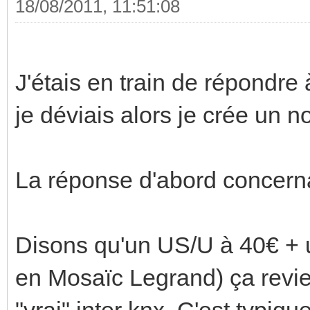
18/08/2011, 11:51:08
J'étais en train de répondre
je déviais alors je crée un n
La réponse d'abord concerna
Disons qu'un US/U à 40€ + 
en Mosaïc Legrand) ça revi
"vrai" inter knx. C'est typiq