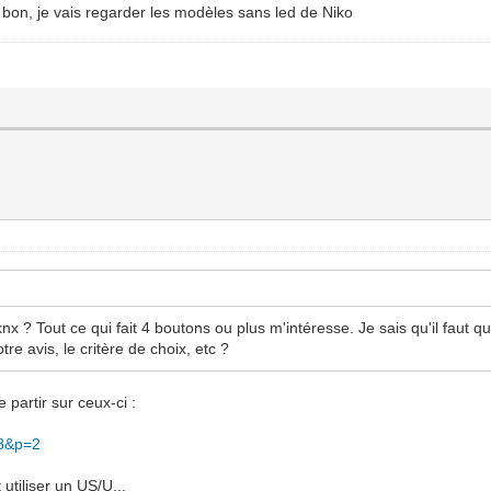
u. bon, je vais regarder les modèles sans led de Niko
 knx ? Tout ce qui fait 4 boutons ou plus m'intéresse. Je sais qu'il fau
otre avis, le critère de choix, etc ?
 partir sur ceux-ci :
18&p=2
utiliser un US/U...