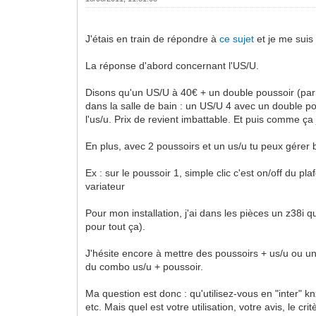
J'étais en train de répondre à
ce sujet
et je me suis 
La réponse d'abord concernant l'US/U.
Disons qu'un US/U à 40€ + un double poussoir (par 
dans la salle de bain : un US/U 4 avec un double po
l'us/u. Prix de revient imbattable. Et puis comme ça
En plus, avec 2 poussoirs et un us/u tu peux gérer be
Ex : sur le poussoir 1, simple clic c'est on/off du plaf
variateur
Pour mon installation, j'ai dans les pièces un z38i
pour tout ça).
J'hésite encore à mettre des poussoirs + us/u ou un i
du combo us/u + poussoir.
Ma question est donc : qu'utilisez-vous en "inter" k
etc. Mais quel est votre utilisation, votre avis, le cri