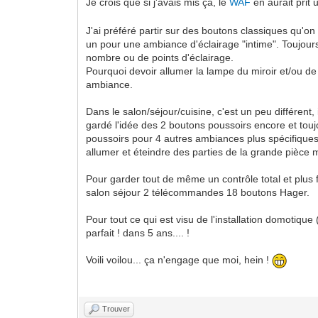
Je crois que si j'avais mis ça, le
WAF
en aurait prit 
J'ai préféré partir sur des boutons classiques qu'o
un pour une ambiance d'éclairage "intime". Toujours
nombre ou de points d'éclairage.
Pourquoi devoir allumer la lampe du miroir et/ou de 
ambiance.
Dans le salon/séjour/cuisine, c'est un peu différen
gardé l'idée des 2 boutons poussoirs encore et touj
poussoirs pour 4 autres ambiances plus spécifiques 
allumer et éteindre des parties de la grande pièce 
Pour garder tout de même un contrôle total et plus
salon séjour 2 télécommandes 18 boutons Hager.
Pour tout ce qui est visu de l'installation domotiqu
parfait ! dans 5 ans.... !
Voili voilou... ça n'engage que moi, hein !
Trouver