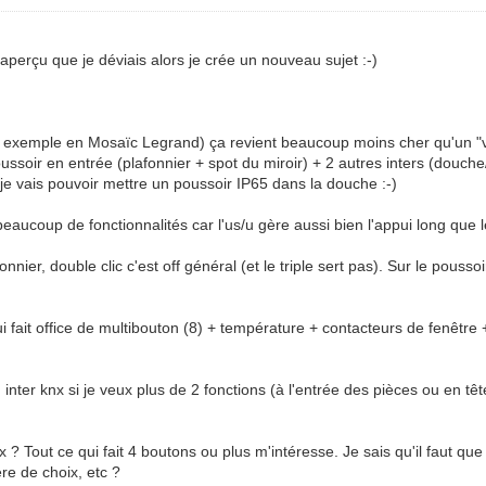
aperçu que je déviais alors je crée un nouveau sujet :-)
exemple en Mosaïc Legrand) ça revient beaucoup moins cher qu'un "vra
ussoir en entrée (plafonnier + spot du miroir) + 2 autres inters (douch
 je vais pouvoir mettre un poussoir IP65 dans la douche :-)
aucoup de fonctionnalités car l'us/u gère aussi bien l'appui long que le
onnier, double clic c'est off général (et le triple sert pas). Sur le poussoi
 qui fait office de multibouton (8) + température + contacteurs de fenê
nter knx si je veux plus de 2 fonctions (à l'entrée des pièces ou en tête 
nx ? Tout ce qui fait 4 boutons ou plus m'intéresse. Je sais qu'il faut q
tère de choix, etc ?