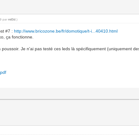
39 par
mil3d
.)
ost #7 :
http://www.bricozone.be/fr/domotique/t-i...40410.html
o, ça fonctionne.
 poussoir. Je n'ai pas testé ces leds là spécifiquement (uniquement des
pdf