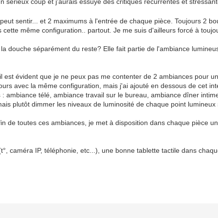
un sérieux coup et j'aurais essuyé des critiques récurrentes et stressan
n peut sentir... et 2 maximums à l'entrée de chaque pièce. Toujours 2 
 cette même configuration.. partout. Je me suis d'ailleurs forcé à tou
la douche séparément du reste? Elle fait partie de l'ambiance lumineuse 
t, il est évident que je ne peux pas me contenter de 2 ambiances pour u
ours avec la même configuration, mais j'ai ajouté en dessous de cet int
: ambiance télé, ambiance travail sur le bureau, ambiance dîner intime
mais plutôt dimmer les niveaux de luminosité de chaque point lumineux 
 fin de toutes ces ambiances, je met à disposition dans chaque pièce
e (t°, caméra IP, téléphonie, etc...), une bonne tablette tactile dans ch