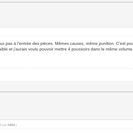
e veux pas à l'entrée des pièces. Mêmes causes, même punition. C'est pou
faible et j'aurais voulu pouvoir mettre 4 poussoirs dans le même volume
22 par
mil3d
.)