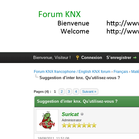
Bienvenue, Visiteur !
Connexion
S’enregistrer
Forum KNX francophone / English KNX forum
›
Français
›
Maté
Suggestion d'inter knx. Qu'utilisez-vous ?
Moyenne : 3 (1 vote(s))
1
2
3
4
5
Pages (4) :
1
2
3
4
Suivant »
Suggestion d'inter knx. Qu'utilisez-vous ?
Suricat
Administrator
18/08/2011, 11:51:08