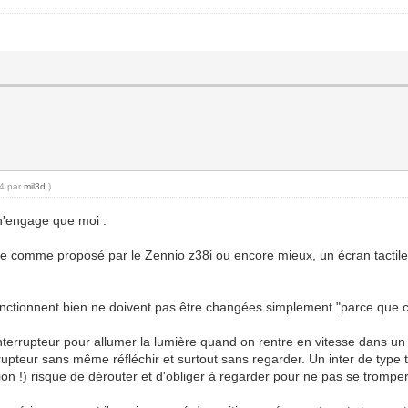
54 par
mil3d
.)
 n'engage que moi :
tile comme proposé par le Zennio z38i ou encore mieux, un écran tactile
 fonctionnent bien ne doivent pas être changées simplement "parce que c
interrupteur pour allumer la lumière quand on rentre en vitesse dans u
rupteur sans même réfléchir et surtout sans regarder. Un inter de type ta
tion !) risque de dérouter et d'obliger à regarder pour ne pas se tromper