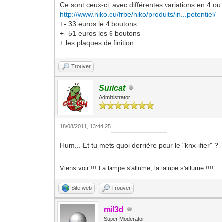
Ce sont ceux-ci, avec différentes variations en 4 ou
http://www.niko.eu/frbe/niko/produits/in...potentiel/
+- 33 euros le 4 boutons
+- 51 euros les 6 boutons
+ les plaques de finition
Trouver
Suricat
Administrator
18/08/2011, 13:44:25
Hum... Et tu mets quoi derrière pour le "knx-ifier" ? 
Viens voir !!! La lampe s'allume, la lampe s'allume !!!!
Site web
Trouver
mil3d
Super Moderator