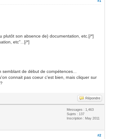
#1
ou plutôt son absence de) documentation, etc.[/*]
ion, etc"...[/*]
i un semblant de début de compétences...
'on connait pas coeur c'est bien, mais cliquer sur
 ?
Répondre
Messages : 1,463
Sujets : 137
Inscription : May 2011
#2