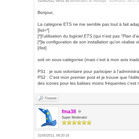
31/05/2011, 09:01:30
(Modification du message : 31/05/2011, 09:27:
Bonjour,
La catégorie ETS ne me semble pas tout à fait adapt
[list=*]
[*]l'utilisation du
logiciel ETS
(qui n'est pas "Plan d'a
[*]la configuration de son installation qu'on réalise 
[/list]
soit on sous-catégorise (mais c'est à mon avis inadap
PS1 : je suis volontaire pour participer à l'admini
PS2 : C'est mon premier post et je trouve que l'édi
des icones pour les balises moins fréquentes c'est m
Trouver
fma38
Super Moderator
31/05/2011, 09:20:16