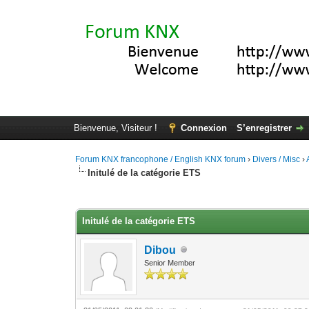
Bienvenue, Visiteur !
Connexion
S’enregistrer
Forum KNX francophone / English KNX forum
›
Divers / Misc
›
Initulé de la catégorie ETS
Moyenne : 0 (0 vote(s))
1
2
3
4
5
Initulé de la catégorie ETS
Dibou
Senior Member