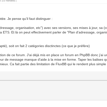
26 par
herve83
.)
ée. Je pense qu'il faut distinguer :
dressage, organisation, etc") avec ses versions, ses mises à jour, sa (
via ETS. Et là on peut effectivement parler de "Plan d'adressage, organisat
té), soit on fait 2 catégories disctinctes (ce que je préfère)
stration de ce forum. J'ai déjà mis en place un forum en PhpBB donc j'a
teur de message manque d'aide à la mise en forme. Taper les balises qu
ieux. Ca fait partie des limitation de FluxBB qui le rendent plus simple