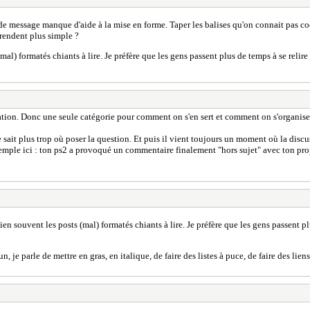
 de message manque d'aide à la mise en forme. Taper les balises qu'on connait pas coe
 rendent plus simple ?
al) formatés chiants à lire. Je préfère que les gens passent plus de temps à se relire
lation. Donc une seule catégorie pour comment on s'en sert et comment on s'organise
ne sait plus trop où poser la question. Et puis il vient toujours un moment où la dis
xemple ici : ton ps2 a provoqué un commentaire finalement "hors sujet" avec ton propo
en souvent les posts (mal) formatés chiants à lire. Je préfère que les gens passent pl
n, je parle de mettre en gras, en italique, de faire des listes à puce, de faire des lie