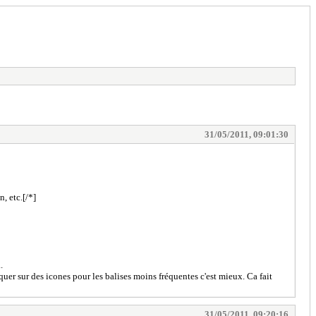
31/05/2011, 09:01:30
, etc.[/*]
.
quer sur des icones pour les balises moins fréquentes c'est mieux. Ca fait
31/05/2011, 09:20:16