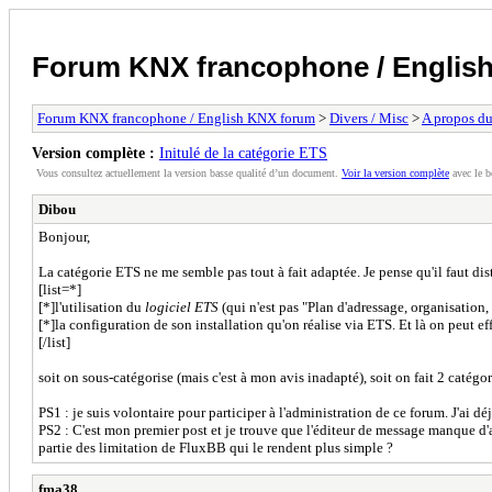
Forum KNX francophone / Englis
Forum KNX francophone / English KNX forum
>
Divers / Misc
>
A propos du
Version complète :
Initulé de la catégorie ETS
Vous consultez actuellement la version basse qualité d’un document.
Voir la version complète
avec le b
Dibou
Bonjour,
La catégorie ETS ne me semble pas tout à fait adaptée. Je pense qu'il faut dis
[list=*]
[*]l'utilisation du
logiciel ETS
(qui n'est pas "Plan d'adressage, organisation,
[*]la configuration de son installation qu'on réalise via ETS. Et là on peut ef
[/list]
soit on sous-catégorise (mais c'est à mon avis inadapté), soit on fait 2 catégor
PS1 : je suis volontaire pour participer à l'administration de ce forum. J'ai
PS2 : C'est mon premier post et je trouve que l'éditeur de message manque d'ai
partie des limitation de FluxBB qui le rendent plus simple ?
fma38