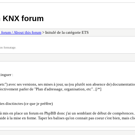
h KNX forum
 forum / About this forum
> Initulé de la catégorie ETS
on formatage.
tinguer :
 etc") avec ses versions, ses mises à jour, sa (ou plutôt son absence de) documentation
fectivement parler de "Plan d'adressage, organisation, etc"...[/*]
ies disctinctes (ce que je préfère)
 déjà mis en place un forum en PhpBB donc j'ai un semblant de début de compétences..
de à la mise en forme. Taper les balises qu'on connait pas coeur c'est bien, mais cli