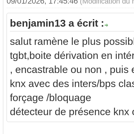
09/01/2026, 17:45:46
(Modification du
benjamin13 a écrit :
salut ramène le plus possibl
tgbt,boite dérivation en inté
, encastrable ou non , puis 
knx avec des inters/bps cla
forçage /bloquage
détecteur de présence knx