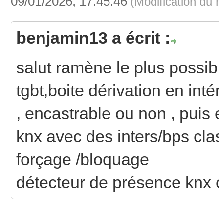
09/01/2026, 17:45:46
(Modification du
benjamin13 a écrit :
salut ramène le plus possibl
tgbt,boite dérivation en inté
, encastrable ou non , puis 
knx avec des inters/bps cla
forçage /bloquage
détecteur de présence knx