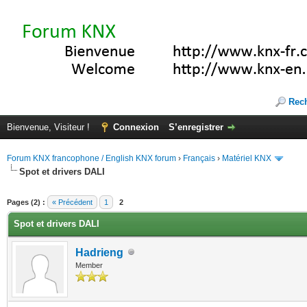
Rec
Bienvenue, Visiteur !
Connexion
S’enregistrer
Forum KNX francophone / English KNX forum
›
Français
›
Matériel KNX
Spot et drivers DALI
(s))
Pages (2) :
« Précédent
1
2
Spot et drivers DALI
Hadrieng
Member