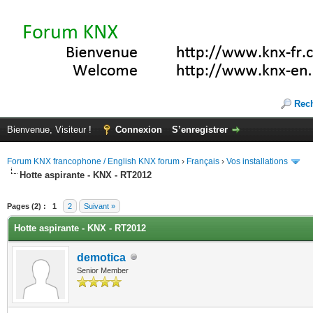
Rec
Bienvenue, Visiteur !
Connexion
S’enregistrer
Forum KNX francophone / English KNX forum
›
Français
›
Vos installations
Hotte aspirante - KNX - RT2012
(s))
Pages (2) :
1
2
Suivant »
Hotte aspirante - KNX - RT2012
demotica
Senior Member