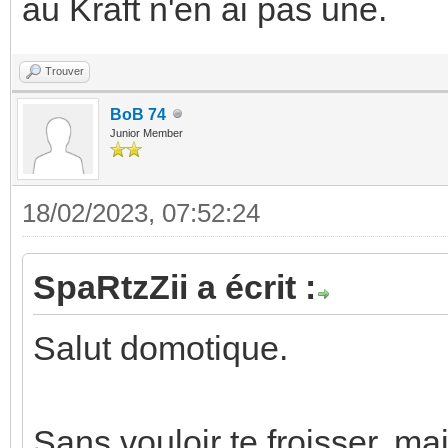
au Kraft n'en ai pas une.
Trouver
BoB 74
Junior Member
18/02/2023, 07:52:24
SpaRtzZii a écrit :
Salut domotique.
Sans vouloir te froisser, mai