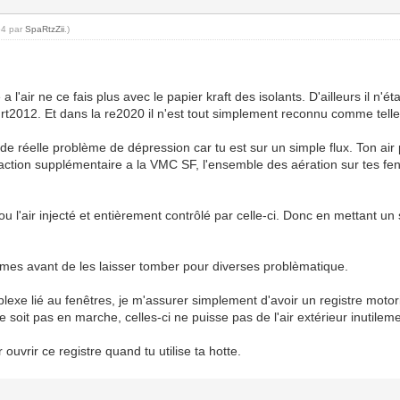
54 par
SpaRtzZii
.)
 a l'air ne ce fais plus avec le papier kraft des isolants. D'ailleurs il 
rt2012. Et dans la re2020 il n'est tout simplement reconnu comme telle
de réelle problème de dépression car tu est sur un simple flux. Ton air 
action supplémentaire a la VMC SF, l'ensemble des aération sur tes fen
 l'air injecté et entièrement contrôlé par celle-ci. Donc en mettant u
mes avant de les laisser tomber pour diverses problèmatique.
plexe lié au fenêtres, je m'assurer simplement d'avoir un registre moto
ne soit pas en marche, celles-ci ne puisse pas de l'air extérieur inutil
ouvrir ce registre quand tu utilise ta hotte.