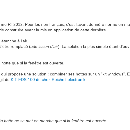
rme RT2012. Pour les non français, c'est l'avant dernière norme en m
e construire avant la mis en application de cette dernière.
étanche à l'air.
d'être remplacé (
admission d'air
). La solution la plus simple étant d'ouvr
 hotte que si la fenêtre est ouverte.
 qui propose une solution : combiner ses hottes sur un "kit windows". E
git du
KIT FDS-100 de chez Reichelt electronik
l
a hotte ne se met en marche que si la fenêtre est ouverte
.