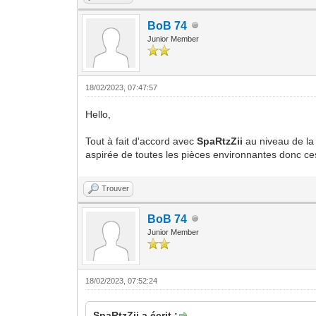
BoB 74
Junior Member
18/02/2023, 07:47:57
Hello,
Tout à fait d'accord avec
SpaRtzZii
au niveau de la 
aspirée de toutes les pièces environnantes donc ces 
Trouver
BoB 74
Junior Member
18/02/2023, 07:52:24
SpaRtzZii a écrit :