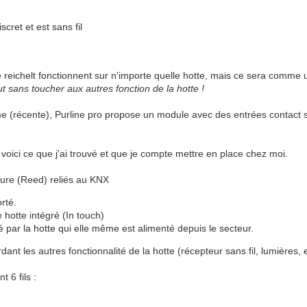
cret et est sans fil
 reichelt fonctionnent sur n'importe quelle hotte, mais ce sera comme u
ut sans toucher aux autres fonction de la hotte !
me (récente), Purline pro propose un module avec des entrées contact
voici ce que j'ai trouvé et que je compte mettre en place chez moi.
ture (Reed) reliés au KNX
orté.
otte intégré (In touch)
ar la hotte qui elle même est alimenté depuis le secteur.
ant les autres fonctionnalité de la hotte (récepteur sans fil, lumières, e
 6 fils :