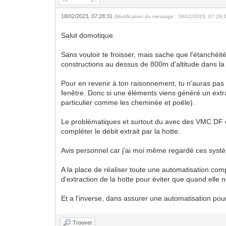
18/02/2023, 07:28:31
(Modification du message : 18/02/2023, 07:29:
Salut domotique.
Sans vouloir te froisser, mais sache que l'étanchéité
constructions au dessus de 800m d'altitude dans la 
Pour en revenir à ton raisonnement, tu n'auras pas 
fenêtre. Donc si une éléments viens généré un extr
particulier comme les cheminée et poêle).
Le problématiques et surtout du avec des VMC DF ou
compléter le débit extrait par la hotte.
Avis personnel car j'ai moi même regardé ces systè
A la place de réaliser toute une automatisation com
d'extraction de la hotte pour éviter que quand elle 
Et a l'inverse, dans assurer une automatisation pour 
Trouver