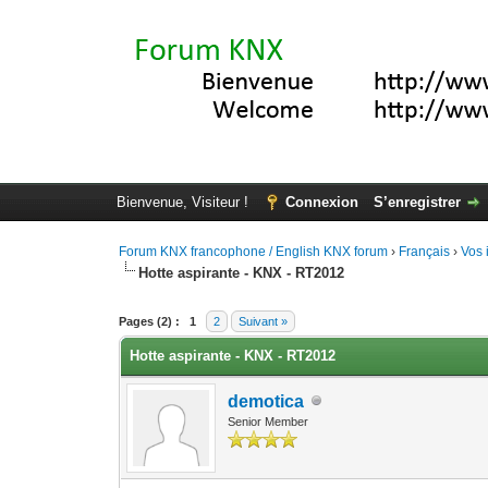
Bienvenue, Visiteur !
Connexion
S’enregistrer
Forum KNX francophone / English KNX forum
›
Français
›
Vos 
Hotte aspirante - KNX - RT2012
Moyenne : 0 (0 vote(s))
1
2
3
4
5
Pages (2) :
1
2
Suivant »
Hotte aspirante - KNX - RT2012
demotica
Senior Member