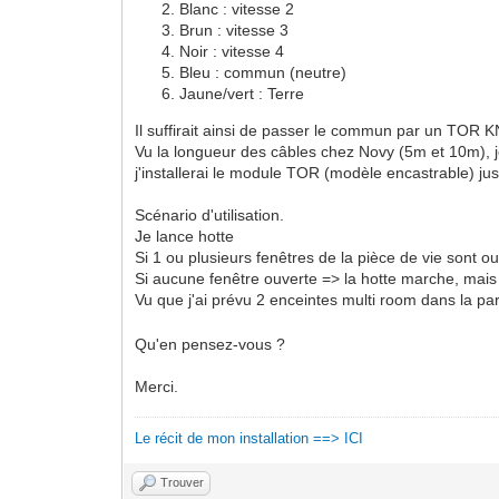
Blanc : vitesse 2
Brun : vitesse 3
Noir : vitesse 4
Bleu : commun (neutre)
Jaune/vert : Terre
Il suffirait ainsi de passer le commun par un TOR K
Vu la longueur des câbles chez Novy (5m et 10m), je
j'installerai le module TOR (modèle encastrable) jus
Scénario d'utilisation.
Je lance hotte
Si 1 ou plusieurs fenêtres de la pièce de vie sont 
Si aucune fenêtre ouverte => la hotte marche, mais pa
Vu que j'ai prévu 2 enceintes multi room dans la pa
Qu'en pensez-vous ?
Merci.
Le récit de mon installation ==> ICI
Trouver