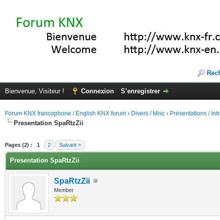
Rec
Bienvenue, Visiteur !
Connexion
S’enregistrer
Forum KNX francophone / English KNX forum
›
Divers / Misc
›
Présentations / In
Presentation SpaRtzZii
(s))
Pages (2) :
1
2
Suivant »
Presentation SpaRtzZii
SpaRtzZii
Member