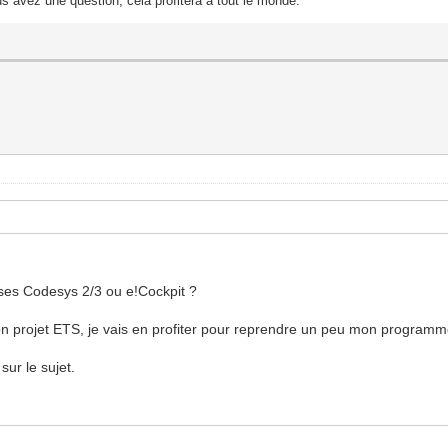
s avez une question, cela profitera a tout le monde.
ses Codesys 2/3 ou e!Cockpit ?
n projet ETS, je vais en profiter pour reprendre un peu mon progra
sur le sujet.