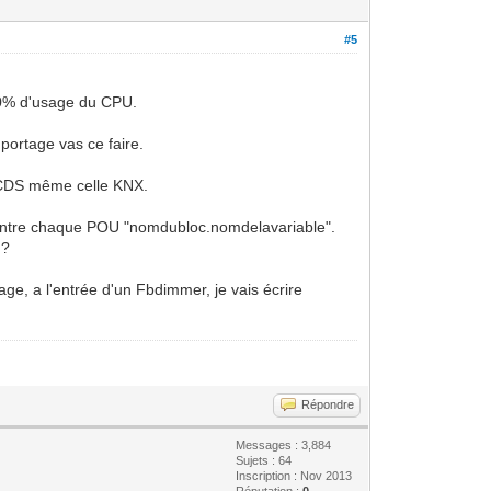
#5
 50% d'usage du CPU.
 portage vas ce faire.
es CDS même celle KNX.
nte entre chaque POU "nomdubloc.nomdelavariable".
 ?
ge, a l'entrée d'un Fbdimmer, je vais écrire
Répondre
Messages : 3,884
Sujets : 64
Inscription : Nov 2013
Réputation :
0