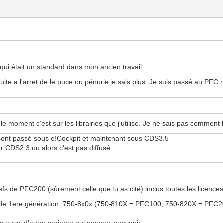
 qui était un standard dans mon ancien travail.
uite a l'arret de le puce ou pénurie je sais plus. Je suis passé au PF
e moment c'est sur les librairies que j'utilise. Je ne sais pas comment l
sont passé sous e!Cockpit et maintenant sous CDS3.5
r CDS2.3 ou alors c'est pas diffusé.
s refs de PFC200 (sûrement celle que tu as cité) inclus toutes les lice
 200 de 1ere génération. 750-8x0x (750-810X = PFC100, 750-820X = PFC2
y aussi d'autre variante qui peuvent convenir.