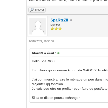
Ma boite de MP est pleine, merci de créer un post si vou
Trouver
SpaRtzZii
Member
06/10/2024, 20:36:58
filou59 a écrit :
Hello SpaRtzZii
Tu utilises quoi comme Automate WAGO ? Tu utili
J'ai commencé a faire le ménage un peu dans mo
d'ajouter qq fonction.
Je vais peu etre en profiter pour faire qq post/tuto 
Si ca te dis on pourra echanger