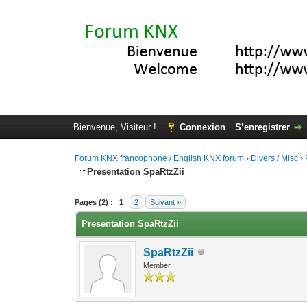
Bienvenue, Visiteur !
Connexion
S’enregistrer
Forum KNX francophone / English KNX forum
›
Divers / Misc
›
Presentation SpaRtzZii
Moyenne : 0 (0 vote(s))
1
2
3
4
5
Pages (2) :
1
2
Suivant »
Presentation SpaRtzZii
SpaRtzZii
Member