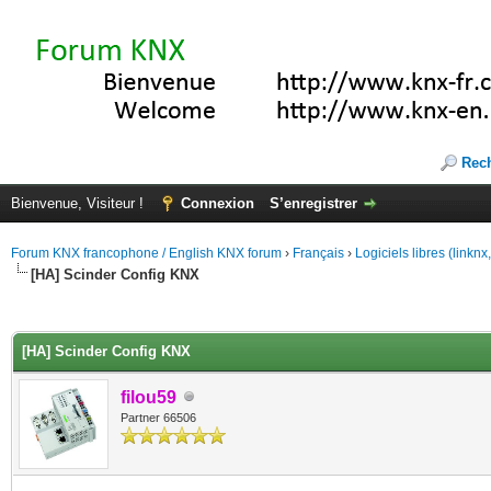
Rec
Bienvenue, Visiteur !
Connexion
S’enregistrer
Forum KNX francophone / English KNX forum
›
Français
›
Logiciels libres (linkn
[HA] Scinder Config KNX
(s))
[HA] Scinder Config KNX
filou59
Partner 66506