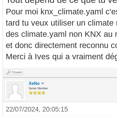
Pour moi knx_climate.yaml c'es
tard tu veux utiliser un
climate
des
climate
.yaml
non KNX
au 
et donc directement reconnu 
Merci à Ives qui a vraiment dég
Trouver
XeNo
Senior Member
22/07/2024, 20:05:15