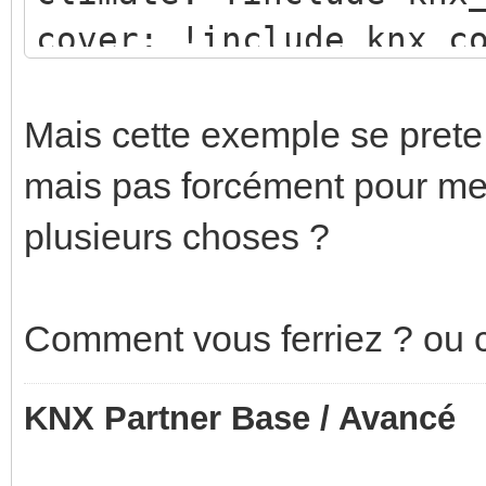
cover: !include knx_c
event: !include knx_e
expose: !include knx_
Mais cette exemple se prete
light: !include knx_l
mais pas forcément pour m
sensor: !include knx_
plusieurs choses ?
switch: !include knx_
Comment vous ferriez ? ou 
KNX Partner Base / Avancé