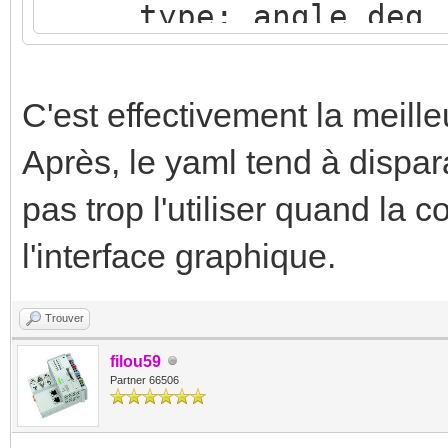
type: angle_deg
- name: "Soleil Ele
state_address: "0
C'est effectivement la meill
type: angle_deg
Après, le yaml tend à dispara
- name: "Luminosit
pas trop l'utiliser quand la c
l'interface graphique.
Trouver
filou59
Partner 66506