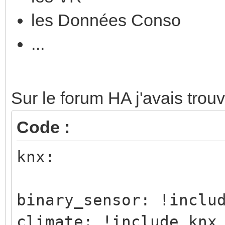
les Données Conso
...
Sur le forum HA j'avais trouv
Code :
knx:
binary_sensor: !inclu
climate: !include knx