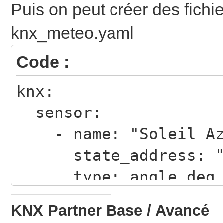
Puis on peut créer des fichie
knx_meteo.yaml
Code :
knx:
sensor:
- name: "Soleil Az
state_address: "0
type: angle_deg
- name: "Soleil El
KNX Partner Base / Avancé
state_address: "0