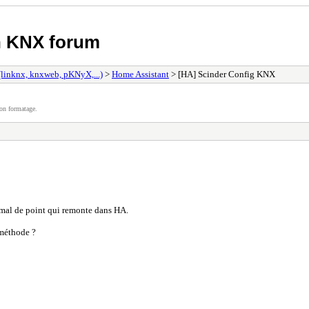
h KNX forum
 (linknx, knxweb, pKNyX,...)
>
Home Assistant
> [HA] Scinder Config KNX
on formatage.
mal de point qui remonte dans HA.
 méthode ?