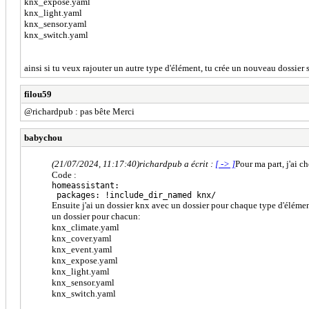
knx_expose.yaml
knx_light.yaml
knx_sensor.yaml
knx_switch.yaml
ainsi si tu veux rajouter un autre type d'élément, tu crée un nouveau dossier
filou59
@richardpub : pas bête Merci
babychou
(21/07/2024, 11:17:40)
richardpub a écrit :
[ -> ]
Pour ma part, j'ai c
Code :
homeassistant:
packages: !include_dir_named knx/
Ensuite j'ai un dossier knx avec un dossier pour chaque type d'élém
un dossier pour chacun:
knx_climate.yaml
knx_cover.yaml
knx_event.yaml
knx_expose.yaml
knx_light.yaml
knx_sensor.yaml
knx_switch.yaml