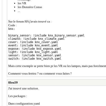
les VR
les Données Conso
...
Sur le forum HA j'avais trouvé ca :
Code :
knx:
binary_sensor: !include knx_binary_sensor.yaml
climate: !include knx_climate.yaml
cover: !include knx_cover.yaml
event: !include knx_event.yaml
expose: !include knx_expose.yaml
light: !include knx_light.yaml
sensor: !include knx_sensor.yaml
switch: !include knx_switch.yaml
Mais cette exemple se prete bien pr les VR ou les lampes, mais pas forcéme
Comment vous ferriez ? ou comment vous faites ?
filou59
J'ai trouvé une solution.
Les packages :
Dans configuration.yaml