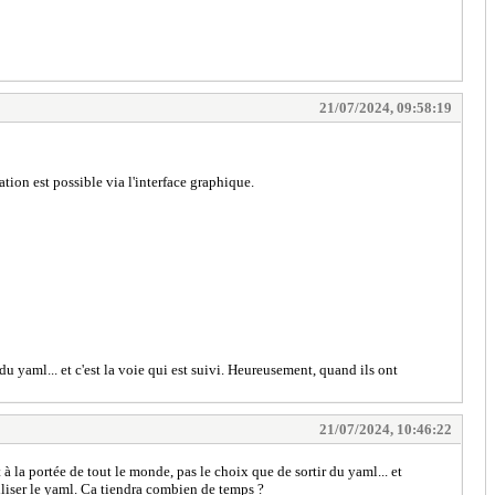
21/07/2024, 09:58:19
ation est possible via l'interface graphique.
 du yaml... et c'est la voie qui est suivi. Heureusement, quand ils ont
21/07/2024, 10:46:22
t à la portée de tout le monde, pas le choix que de sortir du yaml... et
tiliser le yaml. Ca tiendra combien de temps ?