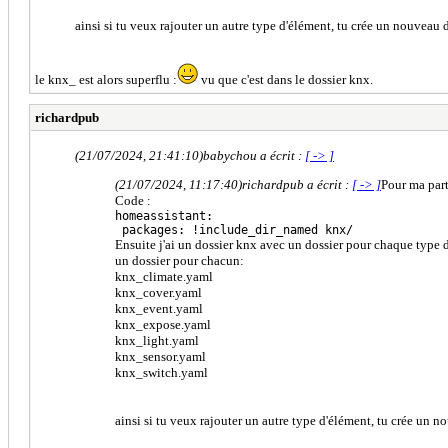
ainsi si tu veux rajouter un autre type d'élément, tu crée un nouveau
le knx_ est alors superflu :
vu que c'est dans le dossier knx.
richardpub
(21/07/2024, 21:41:10)
babychou a écrit :
[ -> ]
(21/07/2024, 11:17:40)
richardpub a écrit :
[ -> ]
Pour ma part
Code :
homeassistant:
packages: !include_dir_named knx/
Ensuite j'ai un dossier knx avec un dossier pour chaque type
un dossier pour chacun:
knx_climate.yaml
knx_cover.yaml
knx_event.yaml
knx_expose.yaml
knx_light.yaml
knx_sensor.yaml
knx_switch.yaml
ainsi si tu veux rajouter un autre type d'élément, tu crée un 