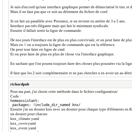
Je suis d'accord qu'une interface graphique permet de démocratisé le truc e
Mais il ne faut pas que ce soit au détriment du fichier de conf.
Si on fait un parallèle avec Proxmox, si on revient en arrière de 3 a 5 ans.
Interface pas très élégante mais qui fait le minimum syndicale.
Ensuite il fallait sortir la ligne de commande.
De nos jours l'interface est de plus en plus conviviale, et on peut faire de plu
Mais en // on a toujours la ligne de commande qui est la référence.
On peut tout faire en ligne de cmd.
Et on peut faire de plus en plus de chose via l'interface graphique.
En sachant que l'on pourra toujours faire des choses plus poussées via la lig
Il faut que les 2 soit complémentaire et ne pas chercher a en avoir un au détri
richardpub
Pour ma part, j'ai choisi cette méthode dans le fichier configuration/
Code :
homeassistant:
packages: !include_dir_named knx/
Ensuite j'ai un dossier knx avec un dossier pour chaque type d'éléments en 
un dossier pour chacun:
knx_climate.yaml
knx_cover.yaml
knx_event.yaml