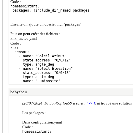
Code :
homeassistant:
packages: !include_dir_named packages
Ensuite on ajoute un dossier , ici "packages"
Puis on peut créer des fichiers :
knx_meteo.yaml
Code :
knx:
sensor:
- name: "Soleil Azimut"
state_address: "0/0/12"
type: angle_deg
- name: "Soleil Elevation"
state_address: "0/0/13"
type: angle_deg
- name: "Luminosite"
babychou
(20/07/2024, 16:35:45)
filou59 a écrit :
[ -> ]
J'ai trouvé une solution
Les packages :
Dans configuration.yaml
Code :
homeassistant: