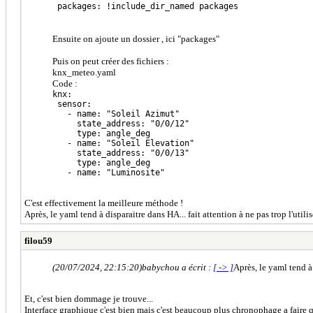
packages: !include_dir_named packages
Ensuite on ajoute un dossier , ici "packages"
Puis on peut créer des fichiers :
knx_meteo.yaml
Code :
knx:
sensor:
- name: "Soleil Azimut"
state_address: "0/0/12"
type: angle_deg
- name: "Soleil Elevation"
state_address: "0/0/13"
type: angle_deg
- name: "Luminosite"
C'est effectivement la meilleure méthode !
Après, le yaml tend à disparaitre dans HA... fait attention à ne pas trop l'util
filou59
(20/07/2024, 22:15:20)
babychou a écrit :
[ -> ]
Après, le yaml tend à 
Et, c'est bien dommage je trouve...
Interface graphique c'est bien mais c'est beaucoup plus chronophage a faire qu