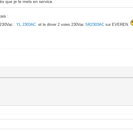
dès que je le mets en service.
ais :
 23
0Vac :
YL 2303AC
et le driver 2 voies 230Vac
SR2303AC
sur EVEREN.