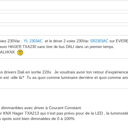
oies 23
0Vac :
YL 2303AC
et le driver 2 voies 230Vac
SR2303AC
sur EVER
ateurs HAGER TXA230 sans tirer de bus DALI dans un premier temps.
 DALI/KNX.
s drivers Dali en sortie 220v. Je voudrais avoir ton retour d'expérien
ion est -elle là? Tu as quoi comme luminaire derrière et quoi comme a
D
dimmanbles avec driver à Courant Constant.
ur KNX Hager TXA213 qui n'est pas prévu pour de la LED , la luminosité
es spots sont bien dimmables de 0 à 100%.