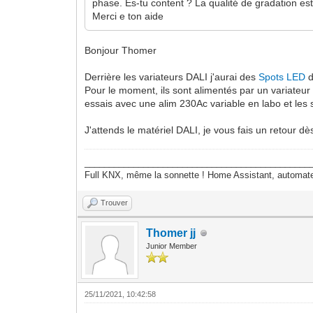
phase. Es-tu content ? La qualité de gradation e
Merci e ton aide
Bonjour Thomer
Derrière les variateurs DALI j'aurai des
Spots LED
d
Pour le moment, ils sont alimentés par un variateu
essais avec une alim 230Ac variable en labo et le
J'attends le matériel DALI, je vous fais un retour dè
______________________________________________
Full KNX, même la sonnette ! Home Assistant, autom
Trouver
Thomer jj
Junior Member
25/11/2021, 10:42:58