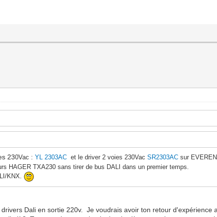
es 23
0Vac :
YL 2303AC
et le driver 2 voies 230Vac
SR2303AC
sur EVERE
eurs HAGER TXA230 sans tirer de bus DALI dans un premier temps.
ALI/KNX.
 drivers Dali en sortie 220v. Je voudrais avoir ton retour d'expérience