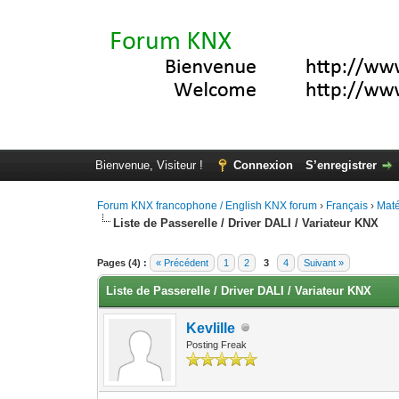
Bienvenue, Visiteur !
Connexion
S’enregistrer
Forum KNX francophone / English KNX forum
›
Français
›
Maté
Liste de Passerelle / Driver DALI / Variateur KNX
Moyenne : 5 (1 vote(s))
1
2
3
4
5
Pages (4) :
« Précédent
1
2
3
4
Suivant »
Liste de Passerelle / Driver DALI / Variateur KNX
Kevlille
Posting Freak