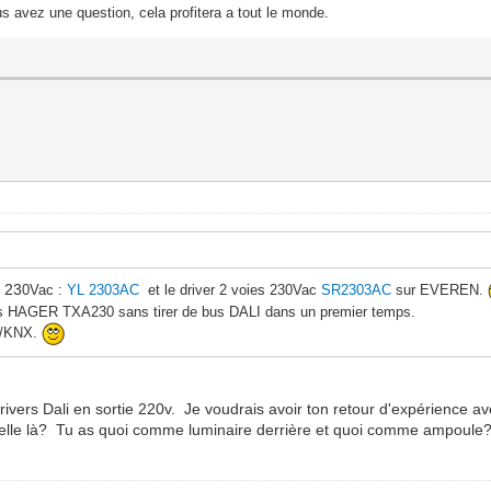
s avez une question, cela profitera a tout le monde.
s 23
0Vac :
YL 2303AC
et le driver 2 voies 230Vac
SR2303AC
sur EVEREN.
rs HAGER TXA230 sans tirer de bus DALI dans un premier temps.
I/KNX.
rivers Dali en sortie 220v. Je voudrais avoir ton retour d'expérience a
 -elle là? Tu as quoi comme luminaire derrière et quoi comme ampoule