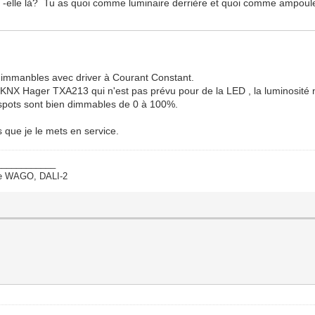
st -elle là? Tu as quoi comme luminaire derrière et quoi comme ampoul
immanbles avec driver à Courant Constant.
r KNX Hager TXA213 qui n'est pas prévu pour de la LED , la luminosité 
s spots sont bien dimmables de 0 à 100%.
s que je le mets en service.
____________
ate WAGO, DALI-2