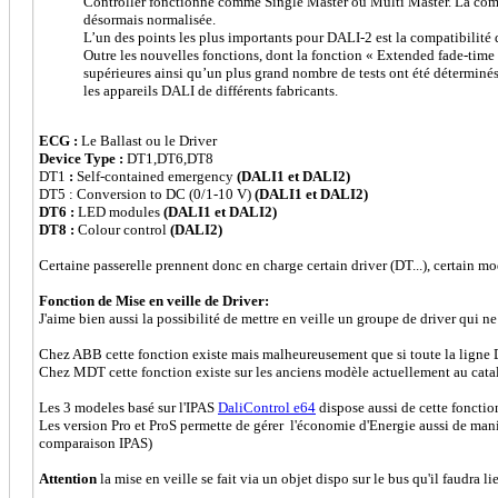
Controller fonctionne comme Single Master ou Multi Master. La com
désormais normalisée.
L’un des points les plus importants pour DALI-2 est la compatibilité
Outre les nouvelles fonctions, dont la fonction « Extended fade-time
supérieures ainsi qu’un plus grand nombre de tests ont été déterminé
les appareils DALI de différents fabricants.
ECG :
Le Ballast ou le Driver
Device Type :
DT1,DT6,DT8
DT1
:
Self-contained emergency
(DALI1 et DALI2)
DT5 : Conversion to DC (0/1-10 V)
(DALI1 et DALI2)
DT6 :
LED modules
(DALI1 et DALI2)
DT8 :
Colour control
(DALI2)
Certaine passerelle prennent donc en charge certain driver (DT...), certa
Fonction de Mise en veille de Driver:
J'aime bien aussi la possibilité de mettre en veille un groupe de driver qui 
Chez ABB cette fonction existe mais malheureusement que si toute la ligne 
Chez MDT cette fonction existe sur les anciens modèle actuellement au catalog
Les 3 modeles basé sur l'IPAS
DaliControl e64
dispose aussi de cette fonctio
Les version Pro et ProS permette de gérer l'économie d'Energie aussi de maniè
comparaison IPAS)
Attention
la mise en veille se fait via un objet dispo sur le bus qu'il faudra l