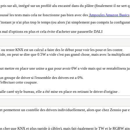
ris sur ali, intégré sur un profilé alu encastré dans du plâtre (finalement il ne sert 
op poussé les tests mais cela ne fonctionne pas bien avec des
Ampoules Amazon Basics
l'instant je n'ai plus trop le temps (ou alors j'ai simplement pas compris la configur
 mal d'options en plus et cela évite d'acheter une passerelle DALI
 rester KNX est un calcul a faire des le début pour voir les pour et les contre.
 vide, on peut se dire que 0.5W a vide c'est pas grand chose, mais avec la multiplica
aut mettre en place une usine a gaz pour avoir 0W a vide mais qui se rentabilisera ja
un groupe de driver si l'ensemble des drivers est a 0%.
'effectuer cette coupure.
e carré style bureau, elle a été mise en place en retirant le driver d'origine .
 et permettent un contrôle des drivers individuellement, alors que chez Zennio par e
ns cher que KNX et plus rapide à câbler), mais fait également le TW et le RGBW ains