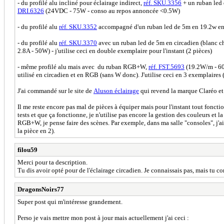
- du profilé alu incliné pour éclairage indirect,
réf. SKU.3356
+ un ruban led 
DRI.6326
(24VDC - 75W - conso au repos annoncée <0.5W)
- du profilé alu
réf. SKU.3352
accompagné d'un ruban led de 5m en 19.2w en
- du profilé alu
réf. SKU.3370
avec un ruban led de 5m en circadien (blanc ch
2.8A - 50W) - j'utilise ceci en double exemplaire pour l'instant (2 pièces)
- même profilé alu mais avec du ruban RGB+W,
réf. FST.5693
(19.2W/m - 60
utilisé en circadien et en RGB (sans W donc). J'utilise ceci en 3 exemplaires (
J'ai commandé sur le site de
Aluson éclairage
qui revend la marque Claréo et V
Il me reste encore pas mal de pièces à équiper mais pour l'instant tout foncti
tests et que ça fonctionne, je n'utilise pas encore la gestion des couleurs et 
RGB+W, je pense faire des scènes. Par exemple, dans ma salle "consoles", j'ai 
la pièce en 2).
filou59
Merci pour ta description.
Tu dis avoir opté pour de l'éclairage circadien. Je connaissais pas, mais 
DragonsNoirs77
Super post qui m'intéresse grandement.
Perso je vais mettre mon post à jour mais actuellement j'ai ceci :