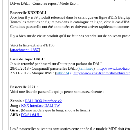
Driver DALI : Conso au repos / Mode Eco ...
Passerelle KNX/DALI
A ce jour il y a 89 produit référencé dans le catalogue en ligne d'ETS Belgiq
Toutes les marques ne figure pas dans le catalogue en ligne, c'est le cas d'I
Certaines passerelle ont été annoncées et doivent arriver rapidement comm
Il y a bien sur de vieux produit qu'il ne faut pas prendre sur de nouveau proje
Voici la liste extraite d'ETS6 :
[
attachment=1857
]
Liste de Topic DALI :
Je suis retombé par hasard sur d'autre post parlant du DALI :
28/05/2018 - Comparatif passerelles DALI (
kalhimeo
) :
http://www.knx-fr.
27/11/2017 - Marque IPAS : (
fabric24
)
:
http://www.knx-fr.com/showthread
Passerelle 2021 :
Voici une liste de passerelle qui je pense sont assez récente :
Zennio :
DALI-BOX Interface v2
Jung :
KNX Interface DALI TW
Gira :
(Meme modele que la Jung, si qq a le lien...)
ABB :
DG/S1.64.5.1
Les 3 passerelles suivantes sont sorties cette année (Le modele MDT doit êtr