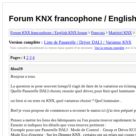
Forum KNX francophone / Englis
Forum KNX francophone / English KNX forum
>
Français
>
Matériel KNX
> 
Version complète :
Liste de Passerelle / Driver DALI / Variateur KNX
Vous consultez actuellement la version basse qualité d’un document.
Voir la version complète
avec le b
Pages :
1
2
3
4
filou59
Bonjour a tous.
La question se pose souvent lorsqu'il s'agit de faire de la variation en éclaira
Quelle Passerelle DALI choisir, ensuite quel driver, pour finir quel luminair
ou bien si on reste en KNX, quel variateur choisir ? Quel luminaire...
Bref je vous propose de commencer a recenser le matos ici (j'ai rien préparé p
Pensez a mettre les liens des fabriquants ou l'on pourra trouver rapidement la 
Ensuite si indiquez les détails que vous trouvez pertinent :
Exemple pour une Passerelle DALI : Mode de Control : Group et Driver E
Mode Eco d'energie : Sur les Dimmer KNX , certains ont un relais qui coupe to