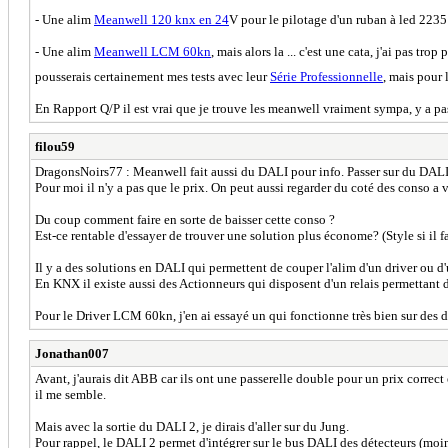
- Une alim
Meanwell 120 knx en 24
V pour le pilotage d'un ruban à led 2235 p
- Une alim
Meanwell LCM 60kn
, mais alors la ... c'est une cata, j'ai pas tr
pousserais certainement mes tests avec leur
Série Professionnelle
, mais pour 
En Rapport Q/P il est vrai que je trouve les meanwell vraiment sympa, y a pas
filou59
DragonsNoirs77 : Meanwell fait aussi du DALI pour info. Passer sur du DALI ou
Pour moi il n'y a pas que le prix. On peut aussi regarder du coté des conso a
Du coup comment faire en sorte de baisser cette conso ?
Est-ce rentable d'essayer de trouver une solution plus économe? (Style si il f
Il y a des solutions en DALI qui permettent de couper l'alim d'un driver ou d'
En KNX il existe aussi des Actionneurs qui disposent d'un relais permettant d
Pour le Driver LCM 60kn, j'en ai essayé un qui fonctionne très bien sur des dall
Jonathan007
Avant, j'aurais dit ABB car ils ont une passerelle double pour un prix correct
il me semble.
Mais avec la sortie du DALI 2, je dirais d'aller sur du Jung.
Pour rappel, le DALI 2 permet d'intégrer sur le bus DALI des détecteurs (moi