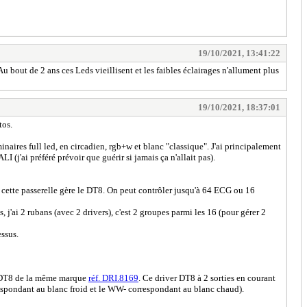
19/10/2021, 13:41:22
Au bout de 2 ans ces Leds vieillisent et les faibles éclairages n'allument plus
19/10/2021, 18:37:01
tos.
inaires full led, en circadien, rgb+w et blanc "classique". J'ai principalement
(j'ai préféré prévoir que guérir si jamais ça n'allait pas).
 cette passerelle gère le DT8. On peut contrôler jusqu'à 64 ECG ou 16
 j'ai 2 rubans (avec 2 drivers), c'est 2 groupes parmi les 16 (pour gérer 2
essus.
 DT8 de la même marque
réf. DRI.8169
. Ce driver DT8 à 2 sorties en courant
orrespondant au blanc froid et le WW- correspondant au blanc chaud).