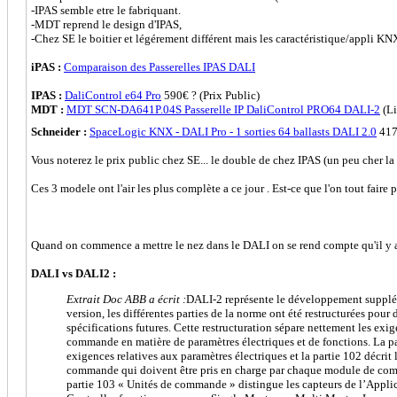
-IPAS semble etre le fabriquant.
-MDT reprend le design d'IPAS,
-Chez SE le boitier et légérement différent mais les caractéristique/appli KN
iPAS :
Comparaison des Passerelles IPAS DALI
IPAS :
DaliControl e64 Pro
590€ ? (Prix Public)
MDT :
MDT SCN-DA641P.04S Passerelle IP DaliControl PRO64 DALI-2
(Li
Schneider :
SpaceLogic KNX - DALI Pro - 1 sorties 64 ballasts DALI 2.0
417
Vous noterez le prix public chez SE... le double de chez IPAS (un peu cher la 
Ces 3 modele ont l'air les plus complète a ce jour . Est-ce que l'on tout faire 
Quand on commence a mettre le nez dans le DALI on se rend compte qu'il y a
DALI vs DALI2 :
Extrait Doc ABB a écrit :
DALI-2 représente le développement supplé
version, les différentes parties de la norme ont été restructurées pour 
spécifications futures. Cette restructuration sépare nettement les exi
commande en matière de paramètres électriques et de fonctions. La pa
exigences relatives aux paramètres électriques et la partie 102 décrit
commande qui doivent être pris en charge par chaque module de com
partie 103 « Unités de commande » distingue les capteurs de l’Applic