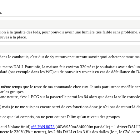
n.
ntion à la qualité des leds, pour pouvoir avoir une lumière très faible sans problème. 
euves à la place.
dans le cambouis, c'est dur de s'y retrouver et surtout savoir quoi acheter comme ma
du matos DALI. Pour info, la maison fait environ 320m² et je souhaitais avoir des lum
dard (par exemple dans les WC) ou de pouvoir y revenir en cas de défaillance du DALI 
n même temps que le reste de ma commande chez eux. Je suis parti sur ce modèle car
par les groupes.
nc neutre, c'est 1 ECG sur la passerelle parmi les 64 alors que dans la salle consoles,
 mais je ne me suis pas encore servi de ces fonctions donc je n'ai pas de retour là-d
e ce que j'ai compris, on ne peut couper l'alim qu'au niveau des groupes.
aud à blanc froid)
réf. PAN.8073
(40W/950mA/4000lm par dalle) + 1 driver DALI
necte le 230V (Ph + neutre), les 2 fils DALI et les 3 fils des dalles (le +, le CW- c