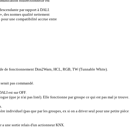
munication bidirectionnelle est
 descendante par rapport à DALI.
 », des normes qualité nettement
s pour une compatibilité accrue entre
in mode de fonctionnement Dim2Warn, HCL, RGB, TW (Tunnable White).
ne serait pas commandé.
DALI est sur OFF.
ue (que je n'ai pas listé). Elle fonctionne par groupe ce qui est pas mal je trouve.
n.
re individuel (pas que par les groupes, ex si on a driver seul pour une petite pièce 
ier a une sortie relais d'un actionneur KNX.