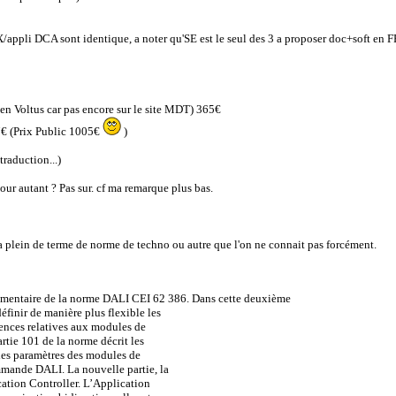
X/appli DCA sont identique, a noter qu'SE est le seul des 3 a proposer doc+soft en F
en Voltus car pas encore sur le site MDT) 365€
€ (Prix Public 1005€
)
traduction...)
pour autant ? Pas sur. cf ma remarque plus bas.
 plein de terme de norme de techno ou autre que l'on ne connait pas forcément.
mentaire de la norme DALI CEI 62 386. Dans cette deuxième
définir de manière plus flexible les
gences relatives aux modules de
rtie 101 de la norme décrit les
 les paramètres des modules de
mande DALI. La nouvelle partie, la
ation Controller. L’Application