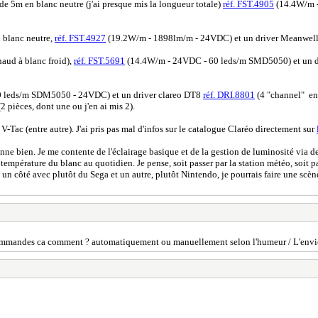
de 5m en blanc neutre (j'ai presque mis la longueur totale)
réf. FST.4905
(14.4W/m -
 blanc neutre,
réf. FST.4927
(19.2W/m - 1898lm/m - 24VDC) et un driver Meanwel
aud à blanc froid),
réf. FST.5691
(14.4W/m - 24VDC - 60 leds/m SMD5050) et un d
 leds/m SDM5050 - 24VDC) et un driver clareo DT8
réf. DRI.8801
(4 "channel" en
2 pièces, dont une ou j'en ai mis 2).
-Tac (entre autre). J'ai pris pas mal d'infos sur le catalogue Claréo directement sur
onne bien. Je me contente de l'éclairage basique et de la gestion de luminosité via d
la température du blanc au quotidien. Je pense, soit passer par la station météo, soit 
un côté avec plutôt du Sega et un autre, plutôt Nintendo, je pourrais faire une scène 
tu commandes ca comment ? automatiquement ou manuellement selon l'humeur / L'envi