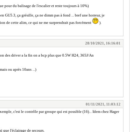
que pour du balisage de l'escalier et reste toujours à 10%)
en GU5.3, ça grésille, ça ne dimm pas à fond ... bref une horreur, je
ation de cette alim, ce qui ne me surprendrait pas forcément
).
28/10/2021, 16:16:01
tion des driver a la fin on a bcp plus que 0.5W H24, 365J/An
mais ou après 10ans ...)
01/11/2021, 11:03:12
xemple, c'est le contrôle par groupe qui est possible (16)... Idem chez Hager
i que l'éclairage de secours.