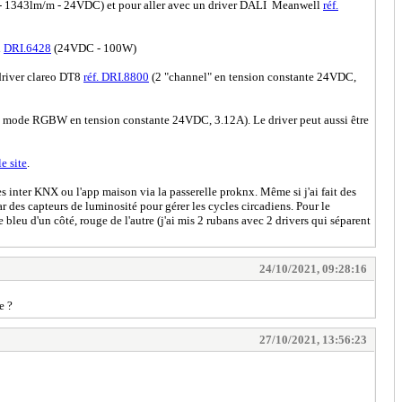
 1343lm/m - 24VDC) et pour aller avec un driver DALI Meanwell
réf.
l
DRI.6428
(24VDC - 100W)
river clareo DT8
réf. DRI.8800
(2 "channel" en tension constante 24VDC,
 mode RGBW en tension constante 24VDC, 3.12A). Le driver peut aussi être
le site
.
es inter KNX ou l'app maison via la passerelle proknx. Même si j'ai fait des
par des capteurs de luminosité pour gérer les cycles circadiens. Pour le
bleu d'un côté, rouge de l'autre (j'ai mis 2 rubans avec 2 drivers qui séparent
24/10/2021, 09:28:16
e ?
27/10/2021, 13:56:23