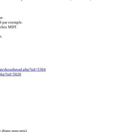
ue.
PAS par exemple.
e chez MDT.
t.
com/showthread.php?tid=5364
.php?tid=5026
e dispo sous peu).