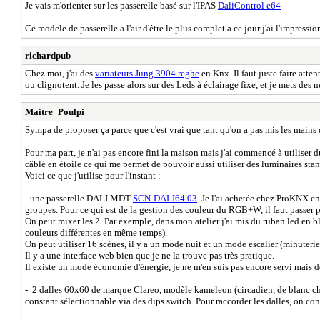
Je vais m'orienter sur les passerelle basé sur l'IPAS
DaliControl e64
Ce modele de passerelle a l'air d'être le plus complet a ce jour j'ai l'impressio
richardpub
Chez moi, j'ai des
variateurs Jung 3904 reghe
en Knx. Il faut juste faire atte
ou clignotent. Je les passe alors sur des Leds à éclairage fixe, et je mets des n
Maitre_Poulpi
Sympa de proposer ça parce que c'est vrai que tant qu'on a pas mis les mains 
Pour ma part, je n'ai pas encore fini la maison mais j'ai commencé à utiliser 
câblé en étoile ce qui me permet de pouvoir aussi utiliser des luminaires stan
Voici ce que j'utilise pour l'instant :
- une passerelle DALI MDT
SCN-DALI64.03
. Je l'ai achetée chez ProKNX e
groupes. Pour ce qui est de la gestion des couleur du RGB+W, il faut passer 
On peut mixer les 2. Par exemple, dans mon atelier j'ai mis du ruban led en bla
couleurs différentes en même temps).
On peut utiliser 16 scènes, il y a un mode nuit et un mode escalier (minuterie)
Il y a une interface web bien que je ne la trouve pas très pratique.
Il existe un mode économie d'énergie, je ne m'en suis pas encore servi mais d
- 2 dalles 60x60 de marque Clareo, modèle kameleon (circadien, de blanc ch
constant sélectionnable via des dips switch. Pour raccorder les dalles, on con