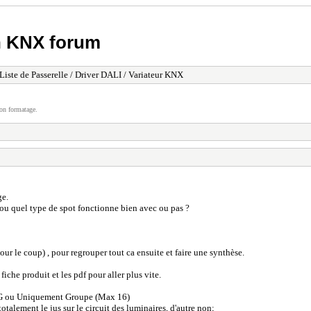
h KNX forum
Liste de Passerelle / Driver DALI / Variateur KNX
on formatage.
ge.
e ou quel type de spot fonctionne bien avec ou pas ?
our le coup) , pour regrouper tout ca ensuite et faire une synthèse.
fiche produit et les pdf pour aller plus vite.
CG ou Uniquement Groupe (Max 16)
talement le jus sur le circuit des luminaires, d'autre non;