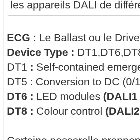
les appareils DALI de différ
ECG :
Le Ballast ou le Drive
Device Type :
DT1,DT6,DT
DT1
:
Self-contained emer
DT5 : Conversion to DC (0/
DT6 :
LED modules
(DALI1 
DT8 :
Colour control
(DALI2