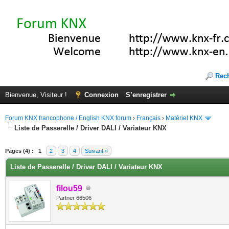
Rec
Bienvenue, Visiteur !
Connexion
S’enregistrer
Forum KNX francophone / English KNX forum
›
Français
›
Matériel KNX
Liste de Passerelle / Driver DALI / Variateur KNX
(s))
Pages (4) :
1
2
3
4
Suivant »
Liste de Passerelle / Driver DALI / Variateur KNX
filou59
Partner 66506