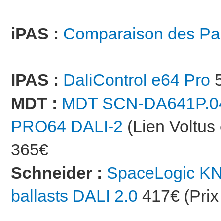
iPAS :
Comparaison des Pas
IPAS :
DaliControl e64 Pro
5
MDT :
MDT SCN-DA641P.04S 
PRO64 DALI-2
(Lien Voltus 
365€
Schneider :
SpaceLogic KNX
ballasts DALI 2.0
417€ (Prix