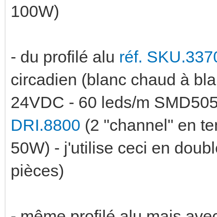
100W)
- du profilé alu
réf. SKU.337
circadien (blanc chaud à bla
24VDC - 60 leds/m SMD5050
DRI.8800
(2 "channel" en t
50W) - j'utilise ceci en doub
pièces)
- même profilé alu mais a