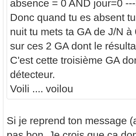
absence = 0 AND jour=0 ---
Donc quand tu es absent tu
nuit tu mets ta GA de J/N à 0
sur ces 2 GA dont le résult
C'est cette troisième GA don
détecteur.
Voili .... voilou
Si je reprend ton message (a
pas bon. Je crois que ca donn