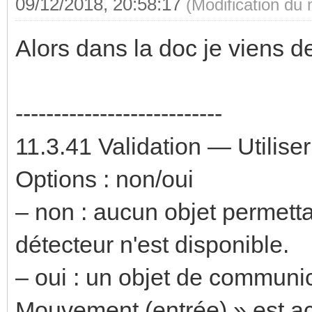
09/12/2018, 20:58:17
(Modification du
Alors dans la doc je viens de
---------------------------
11.3.41 Validation — Utiliser
Options : non/oui
– non : aucun objet permetta
détecteur n'est disponible.
– oui : un objet de communic
Mouvement (entrée) » est act