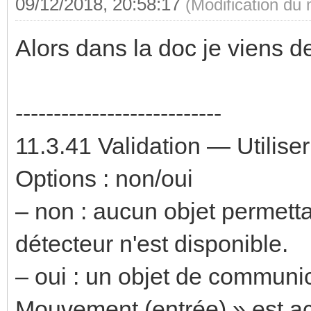
09/12/2018, 20:58:17
(Modification du
Alors dans la doc je viens de
---------------------------
11.3.41 Validation — Utiliser
Options : non/oui
– non : aucun objet permetta
détecteur n'est disponible.
– oui : un objet de communic
Mouvement (entrée) » est act