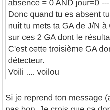
absence = 0 AND jour=0 ---
Donc quand tu es absent tu
nuit tu mets ta GA de J/N à 0
sur ces 2 GA dont le résult
C'est cette troisième GA don
détecteur.
Voili .... voilou
Si je reprend ton message (a
pas bon. Je crois que ca donn