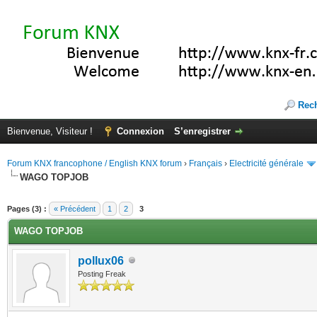
Rec
Bienvenue, Visiteur !
Connexion
S’enregistrer
Forum KNX francophone / English KNX forum
›
Français
›
Electricité générale
WAGO TOPJOB
(s))
Pages (3) :
« Précédent
1
2
3
WAGO TOPJOB
pollux06
Posting Freak