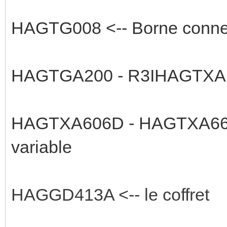
HAGTG008 <-- Borne connex
HAGTGA200 - R3IHAGTXA112
HAGTXA606D - HAGTXA664A 
variable
HAGGD413A <-- le coffret