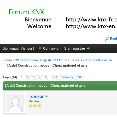
Rec
Bienvenue, Visiteur !
Connexion
S’enregistrer
Forum KNX francophone / English KNX forum
›
Français
›
Vos installations
[Aide] Construction neuve - Choix matériel et avis
(s))
Pages (14) :
1
2
3
4
5
...
14
Suivant »
[Aide] Construction neuve - Choix matériel et avis
Tomkar
Member