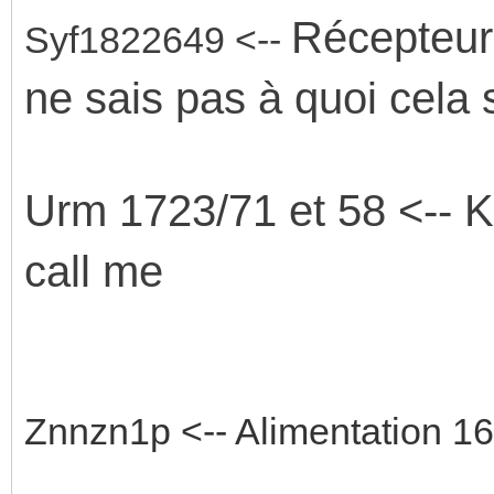
Récepteur 
Syf1822649 <--
ne sais pas à quoi cela 
Urm 1723/71 et 58 <-- Ki
call me
Znnzn1p <-- Alimentation 1