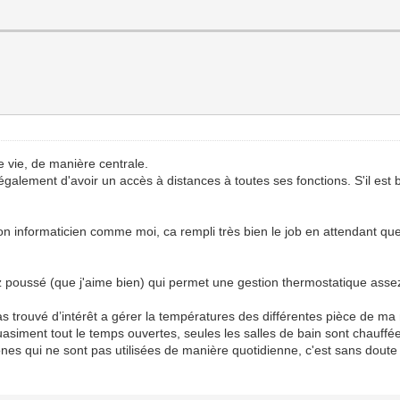
de vie, de manière centrale.
lement d'avoir un accès à distances à toutes ses fonctions. S'il est b
s non informaticien comme moi, ca rempli très bien le job en attendant 
poussé (que j'aime bien) qui permet une gestion thermostatique assez
as trouvé d’intérêt a gérer la températures des différentes pièce de m
uasiment tout le temps ouvertes, seules les salles de bain sont chauffé
s qui ne sont pas utilisées de manière quotidienne, c'est sans doute u