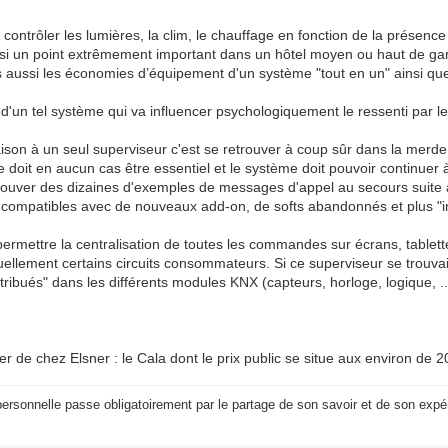
contrôler les lumières, la clim, le chauffage en fonction de la présence 
ussi un point extrêmement important dans un hôtel moyen ou haut de 
is aussi les économies d’équipement d'un système "tout en un" ainsi qu
 d'un tel système qui va influencer psychologiquement le ressenti par le 
e maison à un seul superviseur c'est se retrouver à coup sûr dans la me
ne doit en aucun cas être essentiel et le système doit pouvoir continue
r trouver des dizaines d'exemples de messages d'appel au secours suite
mpatibles avec de nouveaux add-on, de softs abandonnés et plus "ins
 permettre la centralisation de toutes les commandes sur écrans, tablet
llement certains circuits consommateurs. Si ce superviseur se trouvait
ribués" dans les différents modules KNX (capteurs, horloge, logique, ....
ler de chez Elsner : le Cala dont le prix public se situe aux environ de 
ersonnelle passe obligatoirement par le partage de son savoir et de son expér