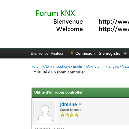
Bienvenue, Visiteur !
Connexion
S’enregistrer
Forum KNX francophone / English KNX forum
›
Français
›
Maté
Utilité d'un room controller
Moyenne : 0 (0 vote(s))
1
2
3
4
5
Utilité d'un room controller
jdrenne
Senior Member