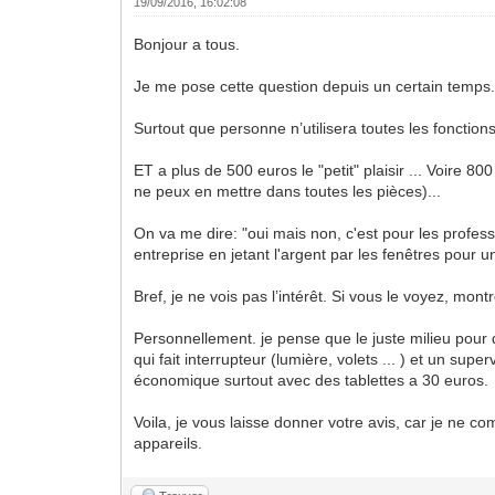
19/09/2016, 16:02:08
Bonjour a tous.
Je me pose cette question depuis un certain temps... 
Surtout que personne n’utilisera toutes les fonctions
ET a plus de 500 euros le "petit" plaisir ... Voire 8
ne peux en mettre dans toutes les pièces)...
On va me dire: "oui mais non, c'est pour les profe
entreprise en jetant l'argent par les fenêtres pour un
Bref, je ne vois pas l’intérêt. Si vous le voyez, mont
Personnellement. je pense que le juste milieu pour 
qui fait interrupteur (lumière, volets ... ) et un su
économique surtout avec des tablettes a 30 euros.
Voila, je vous laisse donner votre avis, car je ne c
appareils.