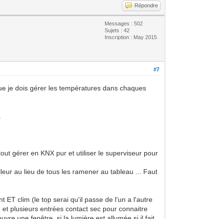
Répondre
Messages : 502
Sujets : 42
Inscription : May 2015
#7
t que je dois gérer les températures dans chaques
.
tout gérer en KNX pur et utiliser le superviseur pour
lleur au lieu de tous les ramener au tableau ... Faut
ET clim (le top serai qu'il passe de l'un a l'autre
 et plusieurs entrées contact sec pour connaitre
uvre une fenêtre, si la lumière est allumée si il fait