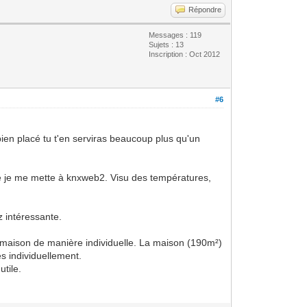
Répondre
Messages : 119
Sujets : 13
Inscription : Oct 2012
#6
ien placé tu t'en serviras beaucoup plus qu'un
que je me mette à knxweb2. Visu des températures,
 intéressante.
a maison de manière individuelle. La maison (190m²)
es individuellement.
tile.