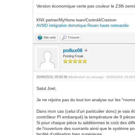
Version économique certe pas couleur le Z38i zenn
KNX partner/MyHome team/Control4/Crestron
AVMD intégration domotique Rouen haute normandie
Site web
Trouver
pollux06
Posting Freak
20/09/2016, 05:50:38
(Modification du message : 20/09/2016, 06:09:
Salut Joel,
Je ne rejoins pas du tout ton analyse sur les "rooms
Dans mon cas (celui d'un particulier donc) je vais ê
contrôleur PI embarqué) la température de 9 pièces 
Si pour chaque pièce tu additionnes le coût des diff
de l'ouverture des ouvrants ainsi que le système po
facilité d'utilisation bien supérieure.