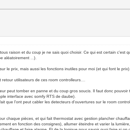
 tous raison et du coup je ne sais quoi choisir. Ce qui est certain c'es
e aléatoirement ...).
 le prix, mais aussi les fonctions inutiles pour moi (et qui font le prix)
retour utilisateurs de ces room controlleurs....
iseur peut tomber en panne et du coup gros soucis. Il faut donc pouvoir 
emple interface avec somfy RTS de daube).
fait que l'ont peut cabler les detecteurs d'ouvertures sur le room contro
 chaque pièces, et qui fait thermostat avec gestion plancher chauffant 
ent en fonction des consignes), allumer éteindre et varier la lumière,
 chauffage et faire alarme, Et de la logique pour savoir quoi faire si on o