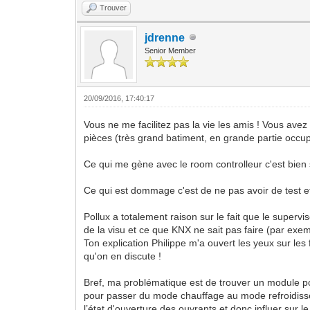
Trouver
jdrenne
Senior Member
20/09/2016, 17:40:17
Vous ne me facilitez pas la vie les amis ! Vous avez
pièces (très grand batiment, en grande partie occup
Ce qui me gène avec le room controlleur c'est bien sur
Ce qui est dommage c'est de ne pas avoir de test et 
Pollux a totalement raison sur le fait que le superv
de la visu et ce que KNX ne sait pas faire (par ex
Ton explication Philippe m'a ouvert les yeux sur les 
qu'on en discute !
Bref, ma problématique est de trouver un module pour
pour passer du mode chauffage au mode refroidissem
l’état d'ouverture des ouvrants et donc influer sur le