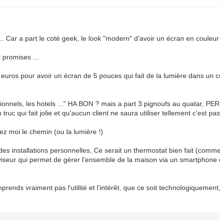
Car a part le coté geek, le look "modern" d'avoir un écran en couleur qui 
 promises ...
00 euros pour avoir un écran de 5 pouces qui fait de la lumière dans un c
ssionnels, les hotels ..." HA BON ? mais a part 3 pignoufs au quatar, 
 truc qui fait jolie et qu'aucun client ne saura utiliser tellement c'est 
rez moi le chemin (ou la lumière !)
des installations personnelles, Ce serait un thermostat bien fait (comme
perviseur qui permet de gérer l'ensemble de la maison via un smartphone o
omprends vraiment pas l'utilité et l’intérêt, que ce soit technologiquem