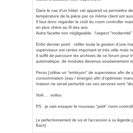
Dans le cas d'un hôtel, cet appareil va permettre de 
température de la pièce par ce même client est a
Il faut donc regarder le coût du room controller ma
en plus chère au fil des ans.
Autre facette non négligeable : l'aspect "modernité"
Enfin dernier point : refiler toute la gestion d'un
superviseur est certes important et très utile mais 
Il suffit de parcourir les archives de ce forum pou
automatique, de modules devenus soudainement inco
Perso j'utilise un "embryon" de superviseur afin de
consommation (eau / énergie) afin d'optimiser manue
maison ne serait perturbé car ces services sont "dist
Voili .... voilou
PS : je vais essayer le nouveau "petit" room control
Le perfectionnement de soi et l'accession à sa légende p
Bach)