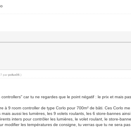
io
37 par
pollux06
.)
 controllers" car tu ne regardes que le point négatif : le prix et mais 
tre à 9 room controller de type Corlo pour 700m² de bâti. Ces Corlo me 
mais aussi les lumières, les 9 volets roulants, les 6 store-bannes ains
érents inters pour contrôler les lumières, le volet roulant, le store-ban
ur modifier les températures de consigne, tu verras que tu ne sera pas