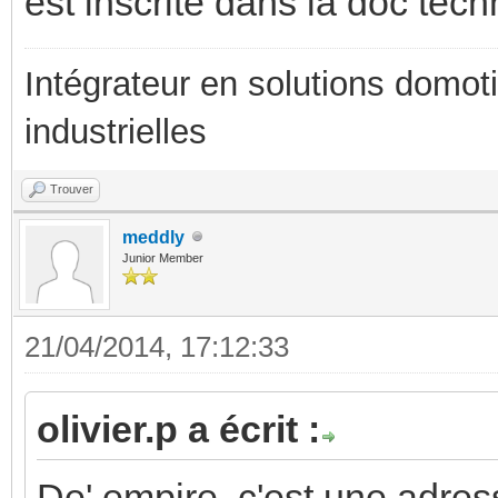
est inscrite dans la doc te
Intégrateur en solutions domotiq
industrielles
Trouver
meddly
Junior Member
21/04/2014, 17:12:33
olivier.p a écrit :
De' empire, c'est une adress