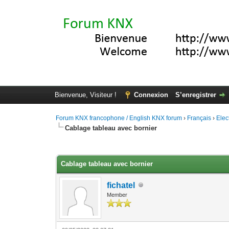
Bienvenue, Visiteur !
Connexion
S’enregistrer
Forum KNX francophone / English KNX forum
›
Français
›
Elec
Cablage tableau avec bornier
Moyenne : 0 (0 vote(s))
1
2
3
4
5
Cablage tableau avec bornier
fichatel
Member