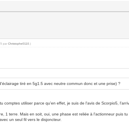
35 par
Christophe0110
.)
t d'éclairage tiré en 5g1.5 avec neutre commun donc et une prise) ?
u comptes utiliser parce qu'en effet, je suis de l'avis de Scorpio5, l'a
e, 1 terre. Mais en soit, oui, une phase est reliée à l'actionneur puis 
vec un seul fil vers le disjoncteur.