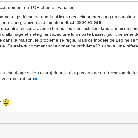
raccordement en TOR et un en variation.
héma, et je découvre que tu utilises des actionneurs Jung en variation.
variateurs Jung, Universal dimmaktor 4fach 3904 REGHE.
je rencontre un souci avec le temps, les leds installés dans la maiso
 d'allumage et s'éteignent avec une luminosité basse. (sur une série de 
 dans la maison, le problème se règle. Mais ce modèle de Led ne se fait
ue. Saurais-tu comment solutionner ce problème?? aurai-tu une réfé
du chauffage sol en cours) donc je n'ai pas encore eu l'occasion de tes
x voir mon retour
ici
.
on