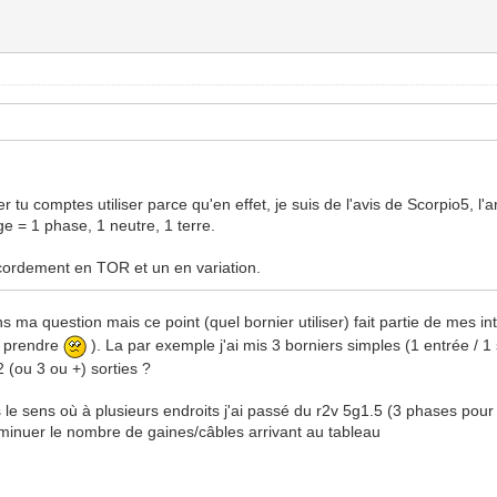
 tu comptes utiliser parce qu'en effet, je suis de l'avis de Scorpio5, 
age = 1 phase, 1 neutre, 1 terre.
ccordement en TOR et un en variation.
s ma question mais ce point (quel bornier utiliser) fait partie de mes i
le prendre
). La par exemple j'ai mis 3 borniers simples (1 entrée / 1 
 2 (ou 3 ou +) sorties ?
ans le sens où à plusieurs endroits j'ai passé du r2v 5g1.5 (3 phases pour
minuer le nombre de gaines/câbles arrivant au tableau