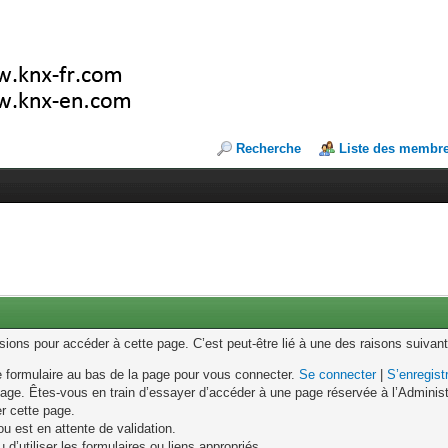
Recherche
Liste des membr
ons pour accéder à cette page. C’est peut-être lié à une des raisons suivant
le formulaire au bas de la page pour vous connecter.
Se connecter
|
S’enregist
age. Êtes-vous en train d’essayer d’accéder à une page réservée à l’Administr
er cette page.
u est en attente de validation.
d’utiliser les formulaires ou liens appropriés.