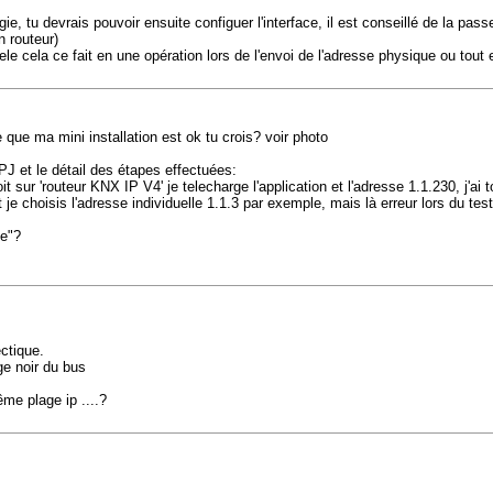
ie, tu devrais pouvoir ensuite configuer l'interface, il est conseillé de la pas
n routeur)
le cela ce fait en une opération lors de l'envoi de l'adresse physique ou tout 
e que ma mini installation est ok tu crois? voir photo
PJ et le détail des étapes effectuées:
t sur 'routeur KNX IP V4' je telecharge l'application et l'adresse 1.1.230, j'ai t
je choisis l'adresse individuelle 1.1.3 par exemple, mais là erreur lors du test.
ée"?
ctique.
ge noir du bus
me plage ip ....?