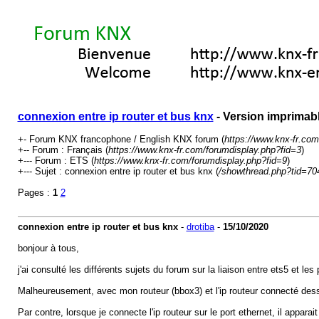
connexion entre ip router et bus knx
- Version imprimab
+- Forum KNX francophone / English KNX forum (
https://www.knx-fr.com
+-- Forum : Français (
https://www.knx-fr.com/forumdisplay.php?fid=3
)
+--- Forum : ETS (
https://www.knx-fr.com/forumdisplay.php?fid=9
)
+--- Sujet : connexion entre ip router et bus knx (
/showthread.php?tid=70
Pages :
1
2
connexion entre ip router et bus knx
-
drotiba
-
15/10/2020
bonjour à tous,
j'ai consulté les différents sujets du forum sur la liaison entre ets5 et l
Malheureusement, avec mon routeur (bbox3) et l'ip routeur connecté dessus,
Par contre, lorsque je connecte l'ip routeur sur le port ethernet, il appara