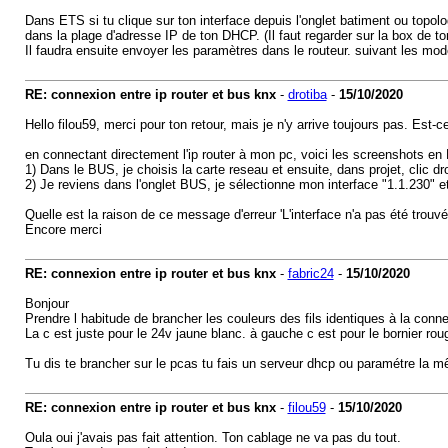
Dans ETS si tu clique sur ton interface depuis l'onglet batiment ou topolog
dans la plage d'adresse IP de ton DHCP. (Il faut regarder sur la box de to
Il faudra ensuite envoyer les paramètres dans le routeur. suivant les mode
RE: connexion entre ip router et bus knx
-
drotiba
-
15/10/2020
Hello filou59, merci pour ton retour, mais je n'y arrive toujours pas. Est-c
en connectant directement l'ip router à mon pc, voici les screenshots en 
1) Dans le BUS, je choisis la carte reseau et ensuite, dans projet, clic droi
2) Je reviens dans l'onglet BUS, je sélectionne mon interface "1.1.230" et 
Quelle est la raison de ce message d'erreur 'L'interface n'a pas été trouv
Encore merci
RE: connexion entre ip router et bus knx
-
fabric24
-
15/10/2020
Bonjour
Prendre l habitude de brancher les couleurs des fils identiques à la conne
La c est juste pour le 24v jaune blanc. à gauche c est pour le bornier rou
Tu dis te brancher sur le pcas tu fais un serveur dhcp ou paramétre la mê
RE: connexion entre ip router et bus knx
-
filou59
-
15/10/2020
Oula oui j'avais pas fait attention. Ton cablage ne va pas du tout.