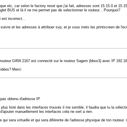
que etc, car selon le factory reset que j'ai fait, adresses sont 15.15.0 et 15.
'onglet BUS et là il ne me permet pas de selectionner le routeur... Pourquoi?
est incorrect...
ivre et les adresses à attribuer svp, et je vous mets les printscreen de l'ecr
ip routeur GIRA 2167 est connecté sur le routeur Sagem (bbox3) avec IP 192.16
 idées? Merci
a pas obtenu d'adresse IP.
plus listé dans les interfaces trouvés il me semble, il faudra que tu la sélec
 d'ajouter manuellement les interfaces cela ne sert a rien.
e qui sera virtuelle et qui sera diférente de l'adresse physique de ton routeur. i