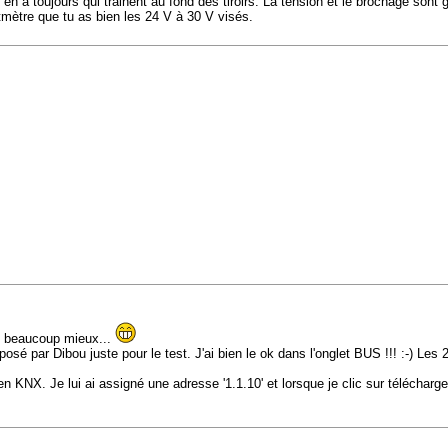
 en a toujours qui trainent au fond des tiroirs. La tension et le brochage sont g
ltmètre que tu as bien les 24 V à 30 V visés.
e beaucoup mieux...
é par Dibou juste pour le test. J'ai bien le ok dans l'onglet BUS !!! :-) Les
n KNX. Je lui ai assigné une adresse '1.1.10' et lorsque je clic sur téléchar