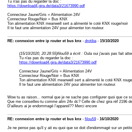
Tu n'as pas du regarder la doc :
https://download4.gira.de/data3/21673990.pdf
Connecteur Jaune/Gris = Alimentation 24V
Connecteur Rouge/Noir = Bus KNX
Ton alimentation KNX meanwell sert a alimenté le coté KNX rouge/noir
Il te faut une alimentation 24V pour alimenter ton routeur.
RE: connexion entre ip router et bus knx
-
drotiba
-
15/10/2020
(15/10/2020, 20:28:55)
filou59 a écrit :
Oula oui j'avais pas fait att
Tu n'as pas du regarder la doc :
https://download4.gira.de/data3/21673990.pdf
Connecteur Jaune/Gris = Alimentation 24V
Connecteur Rouge/Noir = Bus KNX
Ton alimentation KNX meanwell sert a alimenté le coté KNX rouge
Il te faut une alimentation 24V pour alimenter ton routeur.
Wow tu as raison... normal que je ne sache pas configurer quoi que ce soit.
Que me conseilles-tu comme alim 24v dc? Celle de chez gira réf 2196 de
D’ailleurs ai je endommagé l’appareil?? Merci encore
RE: connexion entre ip router et bus knx
-
filou59
-
16/10/2020
Je ne pense pas qu'il y ait eu quoi que se doit d'endommagé sur un petite