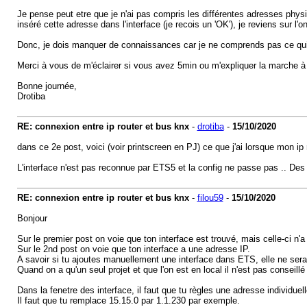
Je pense peut etre que je n'ai pas compris les différentes adresses physi
inséré cette adresse dans l'interface (je recois un 'OK'), je reviens sur l
Donc, je dois manquer de connaissances car je ne comprends pas ce qui 
Merci à vous de m'éclairer si vous avez 5min ou m'expliquer la marche à su
Bonne journée,
Drotiba
RE: connexion entre ip router et bus knx
-
drotiba
-
15/10/2020
dans ce 2e post, voici (voir printscreen en PJ) ce que j'ai lorsque mon 
L'interface n'est pas reconnue par ETS5 et la config ne passe pas .. Des
RE: connexion entre ip router et bus knx
-
filou59
-
15/10/2020
Bonjour
Sur le premier post on voie que ton interface est trouvé, mais celle-ci n'
Sur le 2nd post on voie que ton interface a une adresse IP.
A savoir si tu ajoutes manuellement une interface dans ETS, elle ne sera 
Quand on a qu'un seul projet et que l'on est en local il n'est pas conseillé
Dans la fenetre des interface, il faut que tu règles une adresse individuell
Il faut que tu remplace 15.15.0 par 1.1.230 par exemple.