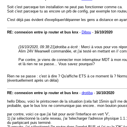
Soit c'est parceque ton installation ne peut pas fonctionner comme ca.
Soit c'est parceque tu as encore un prb de config, par exemple ton route
C'est déjà pas évident d'exepliquer/dépanner les gens a distance en ayan
RE: connexion entre ip router et bus knx
-
Dibou
-
16/10/2020
(16/10/2020, 09:38:21)
drotiba a écrit :
Merci à vous pour vos répo
Alim 24V Meanwell commandée, et j'ai testé en mettant en // comme
Par contre, je viens de connecter mon interrupteur MDT à mon rout
et là rien ne se passe... Vous savez pourquoi?
Rien ne se passe : c'est à dire ? Qu'affiche ETS à ce moment là ? Normale
(éventuellement après un délai)
RE: connexion entre ip router et bus knx
-
drotiba
-
16/10/2020
hello Dibou, voici le printscreen de la situation (cela fait 15min qu'il me
probable, que le bus knx ne communique pas encore.. mon bouton pouss
par contre, voici ce que j'ai fait pour avoir l'interface en vert 'V',
1) j'ai sélectionné la carte reseau, j'ai 'telecharger l'adresse physique 1
du partipicant puis terminé.
2) ensuite, j'ai sélectionné l'ip router dans l'onglet BUS et j'ai eu le 'OK' (v