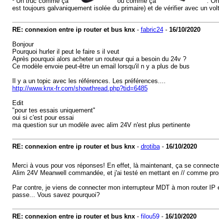
¹ Un truc comme ça
ou comme ça
. On
est toujours galvaniquement isolée du primaire) et de vérifier avec un vo
RE: connexion entre ip router et bus knx
-
fabric24
-
16/10/2020
Bonjour
Pourquoi hurler il peut le faire s il veut
Après pourquoi alors acheter un routeur qui a besoin du 24v ?
Ce modèle envoie peut-être un email lorsqu'il n y a plus de bus
Il y a un topic avec les références. Les préférences....
http://www.knx-fr.com/showthread.php?tid=6485
Edit
"pour tes essais uniquement"
oui si c'est pour essai
ma question sur un modèle avec alim 24V n'est plus pertinente
RE: connexion entre ip router et bus knx
-
drotiba
-
16/10/2020
Merci à vous pour vos réponses! En effet, là maintenant, ça se connect
Alim 24V Meanwell commandée, et j'ai testé en mettant en // comme propos
Par contre, je viens de connecter mon interrupteur MDT à mon router IP e
passe... Vous savez pourquoi?
RE: connexion entre ip router et bus knx
-
filou59
-
16/10/2020