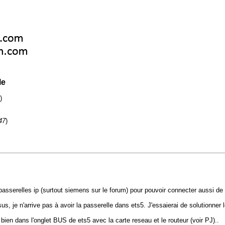
le
)
47
)
es passerelles ip (surtout siemens sur le forum) pour pouvoir connecter aussi d
 je n'arrive pas à avoir la passerelle dans ets5. J'essaierai de solutionner l
it bien dans l'onglet BUS de ets5 avec la carte reseau et le routeur (voir PJ)..