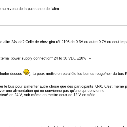
au niveau de la puissance de l'alim.
 alim 24v dc? Celle de chez gira réf 2196 de 0.3A ou autre 0.7A ou oeut imp
External power supply connection* 24 to 30 VDC ±10%. »
 hurler dessus
), tu peux mettre en parallèle les bornes rouge/noir du bus
ser le bus pour alimenter autre chose que des participants KNX. C'est même pr
ver une alimentation qui ne convienne pas qu'une qui convienne !
cteur¹ en 24 V, voir même en mettre deux de 12 V en série.