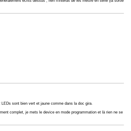
énéralement écrits dessus ; rien n'interdit de les mettre en série (la sortie
 2 LEDs sont bien vert et jaune comme dans la doc gira.
gement complet, je mets le device en mode programmation et là rien ne se