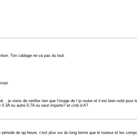
ention. Ton cablage ne va pas du tout.
/noir
.. je viens de vérifier rien que l’image de l ip router et il est bien noté pour
 0.3A ou autre 0.7A ou oeut importe? et cmb d A?
 période de qq heure, c'est plus sur du long terme que le routeur et les comp