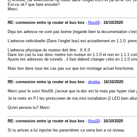
Est-ce ok? que faire ensuite?
Merci
RE: connexion entre ip router et bus knx
-
filou59
-
16/10/2020
Deja tes adresse ne sont pas bonne (regarde bien la documentation c'est 
L'adresse individuelle (Dans l'onglet bus) est actuellement en 1.1.0, pr
L'adresse physique du routeur doit être : X.X.0
Dans ton cas tu vas donc mettre ton routeur en 1.1.0 et non en 1.1.1 com
Ajuste tes adresses de tunnels , il faut dabord changer celui en 1.1.0 sinon
Mais bon dans tous les cas pas sur que ton montage actuel fonctionne.
RE: connexion entre ip router et bus knx
-
drotiba
-
16/10/2020
Merci pour le suivi filou59, j'avoue que la doc est là mais pas hyper clair 
Je te mets en PJ les printscreen de ma mini installation (2 LED bien allum
Qu'en penses-tu? Merci
RE: connexion entre ip router et bus knx
-
filou59
-
16/10/2020
Si tu arrives a lui injecter les paramètres ca serra bon a ce niveau.