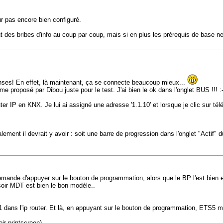
ur pas encore bien configuré.
t des bribes d'info au coup par coup, mais si en plus les prérequis de base 
nses! En effet, là maintenant, ça se connecte beaucoup mieux...
 proposé par Dibou juste pour le test. J'ai bien le ok dans l'onglet BUS !!! 
er IP en KNX. Je lui ai assigné une adresse '1.1.10' et lorsque je clic sur 
ment il devrait y avoir : soit une barre de progression dans l'onglet "Actif" 
 demande d'appuyer sur le bouton de programmation, alors que le BP l'est bien e
oir MDT est bien le bon modèle..
.1.1 dans l'ip router. Et là, en appuyant sur le bouton de programmation, ETS5 m'
oir printscreen).