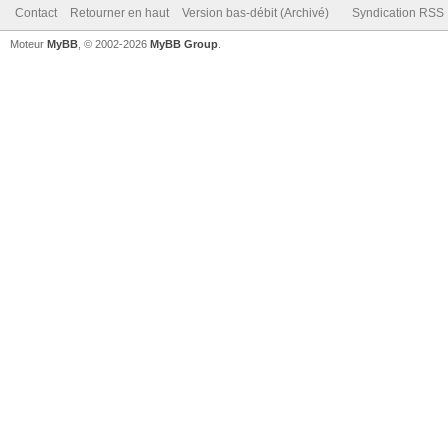
Contact
Retourner en haut
Version bas-débit (Archivé)
Syndication RSS
Moteur
MyBB
, © 2002-2026
MyBB Group
.