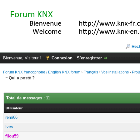
Rec
Bienvenue, Visiteur !
Connexion
S’enregistrer
Forum KNX francophone / English KNX forum
›
Français
›
Vos installations
›
Proj
Qui a posté ?
Total de messages : 11
Utilisateur
remi66
Ives
filou59