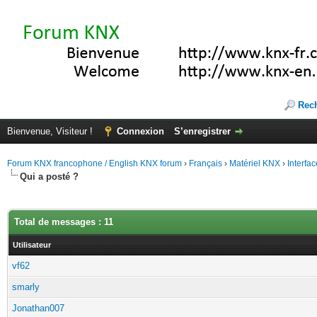
Rec
Bienvenue, Visiteur !
Connexion
S’enregistrer
Forum KNX francophone / English KNX forum
›
Français
›
Matériel KNX
›
Interfa
Qui a posté ?
Total de messages : 11
Utilisateur
vf62
smarly
Jonathan007