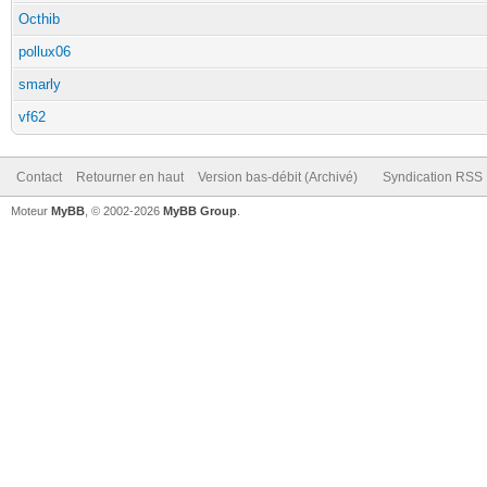
Octhib
pollux06
smarly
vf62
Contact
Retourner en haut
Version bas-débit (Archivé)
Syndication RSS
Moteur
MyBB
, © 2002-2026
MyBB Group
.