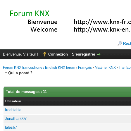
Rec
Bienvenue, Visiteur !
Connexion
S’enregistrer
Forum KNX francophone / English KNX forum
›
Français
›
Matériel KNX
›
Interfa
Qui a posté ?
Total de messages : 11
Utilisateur
fredblabla
Jonathan007
lales67