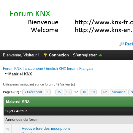
Rec
Bienvenue, Visiteur !
Connexion
S’enregistrer
Forum KNX francophone / English KNX forum
›
Français
Matériel KNX
Utilisateurs naviguant sur ce forum : 49 Visiteur(s)
Pages (62) :
« Précédent
1
...
15
16
17
18
19
...
62
Suivant »
Matériel KNX
Sujet
/
Auteur
Annonces du forum
Réouverture des inscriptions