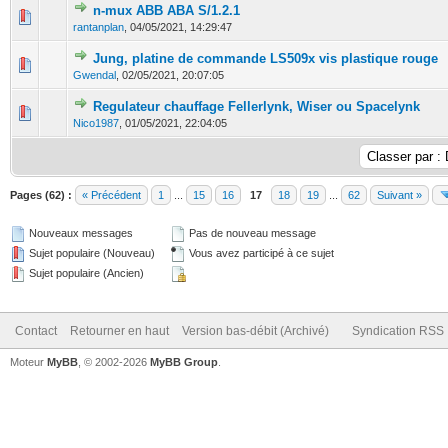
n-mux ABB ABA S/1.2.1
0 Votes - 0 sur 5 en moyenne
1
2
3
4
5
rantanplan
,
04/05/2021, 14:29:47
Jung, platine de commande LS509x vis plastique rouge
0 Votes - 0 sur 5 en moyenne
1
2
3
4
5
Gwendal
,
02/05/2021, 20:07:05
Regulateur chauffage Fellerlynk, Wiser ou Spacelynk
0 Votes - 0 sur 5 en moyenne
1
2
3
4
5
Nico1987
,
01/05/2021, 22:04:05
Pages (62) :
« Précédent
1
...
15
16
17
18
19
...
62
Suivant »
Nouveaux messages
Pas de nouveau message
Sujet populaire (Nouveau)
Vous avez participé à ce sujet
Sujet populaire (Ancien)
Contact
Retourner en haut
Version bas-débit (Archivé)
Syndication RSS
Moteur
MyBB
, © 2002-2026
MyBB Group
.