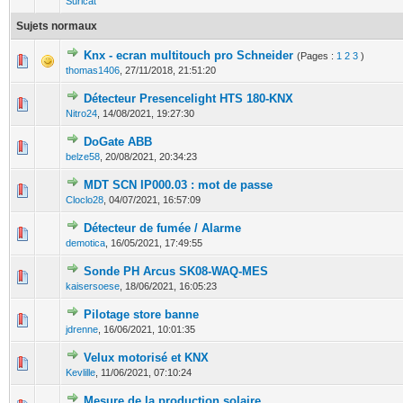
Suricat
Sujets normaux
Knx - ecran multitouch pro Schneider
(Pages :
1
2
3
)
0 Votes - 0 sur 5 en moyenne
1
2
3
4
5
thomas1406
,
27/11/2018, 21:51:20
Détecteur Presencelight HTS 180-KNX
0 Votes - 0 sur 5 en moyenne
1
2
3
4
5
Nitro24
,
14/08/2021, 19:27:30
DoGate ABB
0 Votes - 0 sur 5 en moyenne
1
2
3
4
5
belze58
,
20/08/2021, 20:34:23
MDT SCN IP000.03 : mot de passe
0 Votes - 0 sur 5 en moyenne
1
2
3
4
5
Cloclo28
,
04/07/2021, 16:57:09
Détecteur de fumée / Alarme
0 Votes - 0 sur 5 en moyenne
1
2
3
4
5
demotica
,
16/05/2021, 17:49:55
Sonde PH Arcus SK08-WAQ-MES
0 Votes - 0 sur 5 en moyenne
1
2
3
4
5
kaisersoese
,
18/06/2021, 16:05:23
Pilotage store banne
0 Votes - 0 sur 5 en moyenne
1
2
3
4
5
jdrenne
,
16/06/2021, 10:01:35
Velux motorisé et KNX
0 Votes - 0 sur 5 en moyenne
1
2
3
4
5
Kevlille
,
11/06/2021, 07:10:24
Mesure de la production solaire