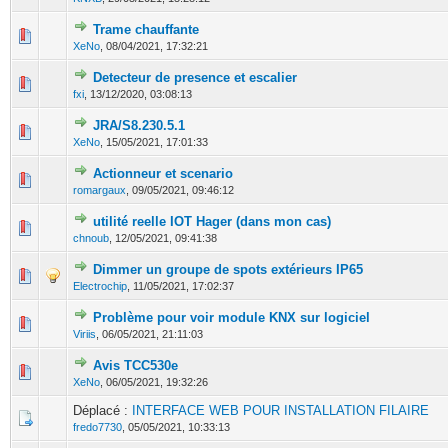
Trame chauffante
0 Votes - 0 sur 5 en moyenne
1
2
3
4
5
XeNo
,
08/04/2021, 17:32:21
Detecteur de presence et escalier
0 Votes - 0 sur 5 en moyenne
1
2
3
4
5
fxi
,
13/12/2020, 03:08:13
JRA/S8.230.5.1
0 Votes - 0 sur 5 en moyenne
1
2
3
4
5
XeNo
,
15/05/2021, 17:01:33
Actionneur et scenario
0 Votes - 0 sur 5 en moyenne
1
2
3
4
5
romargaux
,
09/05/2021, 09:46:12
utilité reelle IOT Hager (dans mon cas)
0 Votes - 0 sur 5 en moyenne
1
2
3
4
5
chnoub
,
12/05/2021, 09:41:38
Dimmer un groupe de spots extérieurs IP65
0 Votes - 0 sur 5 en moyenne
1
2
3
4
5
Electrochip
,
11/05/2021, 17:02:37
Problème pour voir module KNX sur logiciel
0 Votes - 0 sur 5 en moyenne
1
2
3
4
5
Viriis
,
06/05/2021, 21:11:03
Avis TCC530e
0 Votes - 0 sur 5 en moyenne
1
2
3
4
5
XeNo
,
06/05/2021, 19:32:26
Déplacé :
INTERFACE WEB POUR INSTALLATION FILAIRE
fredo7730
,
05/05/2021, 10:33:13