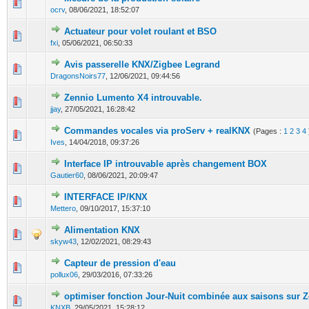
0 Votes - 0 sur 5 en moyenne
1
2
3
4
5
ocrv
,
08/06/2021, 18:52:07
Actuateur pour volet roulant et BSO
0 Votes - 0 sur 5 en moyenne
1
2
3
4
5
fxi
,
05/06/2021, 06:50:33
Avis passerelle KNX/Zigbee Legrand
0 Votes - 0 sur 5 en moyenne
1
2
3
4
5
DragonsNoirs77
,
12/06/2021, 09:44:56
Zennio Lumento X4 introuvable.
0 Votes - 0 sur 5 en moyenne
1
2
3
4
5
jjay
,
27/05/2021, 16:28:42
Commandes vocales via proServ + realKNX
(Pages :
1
2
3
4
1 Votes - 5 sur 5 en moyenne
1
2
3
4
5
Ives
,
14/04/2018, 09:37:26
Interface IP introuvable après changement BOX
0 Votes - 0 sur 5 en moyenne
1
2
3
4
5
Gautier60
,
08/06/2021, 20:09:47
INTERFACE IP/KNX
0 Votes - 0 sur 5 en moyenne
1
2
3
4
5
Mettero
,
09/10/2017, 15:37:10
Alimentation KNX
0 Votes - 0 sur 5 en moyenne
1
2
3
4
5
skyw43
,
12/02/2021, 08:29:43
Capteur de pression d'eau
0 Votes - 0 sur 5 en moyenne
1
2
3
4
5
pollux06
,
29/03/2016, 07:33:26
optimiser fonction Jour-Nuit combinée aux saisons sur
0 Votes - 0 sur 5 en moyenne
1
2
3
4
5
KNXB
,
29/05/2021, 15:28:12