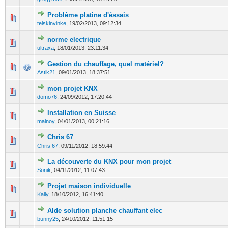
Problème platine d'éssais
0 Votes - 0 sur 5 en moyenne
1
2
3
4
5
telskinvinke
,
19/02/2013, 09:12:34
norme electrique
0 Votes - 0 sur 5 en moyenne
1
2
3
4
5
ultraxa
,
18/01/2013, 23:11:34
Gestion du chauffage, quel matériel?
0 Votes - 0 sur 5 en moyenne
1
2
3
4
5
Astik21
,
09/01/2013, 18:37:51
mon projet KNX
0 Votes - 0 sur 5 en moyenne
1
2
3
4
5
domo76
,
24/09/2012, 17:20:44
Installation en Suisse
0 Votes - 0 sur 5 en moyenne
1
2
3
4
5
malnoy
,
04/01/2013, 00:21:16
Chris 67
1 Votes - 1 sur 5 en moyenne
1
2
3
4
5
Chris 67
,
09/11/2012, 18:59:44
La découverte du KNX pour mon projet
0 Votes - 0 sur 5 en moyenne
1
2
3
4
5
Sonik
,
04/11/2012, 11:07:43
Projet maison individuelle
0 Votes - 0 sur 5 en moyenne
1
2
3
4
5
Kally
,
18/10/2012, 16:41:40
AIde solution planche chauffant elec
0 Votes - 0 sur 5 en moyenne
1
2
3
4
5
bunny25
,
24/10/2012, 11:51:15