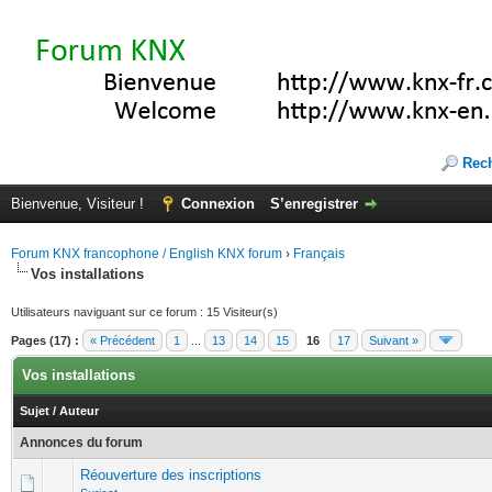
Rec
Bienvenue, Visiteur !
Connexion
S’enregistrer
Forum KNX francophone / English KNX forum
›
Français
Vos installations
Utilisateurs naviguant sur ce forum : 15 Visiteur(s)
Pages (17) :
« Précédent
1
...
13
14
15
16
17
Suivant »
Vos installations
Sujet
/
Auteur
Annonces du forum
Réouverture des inscriptions