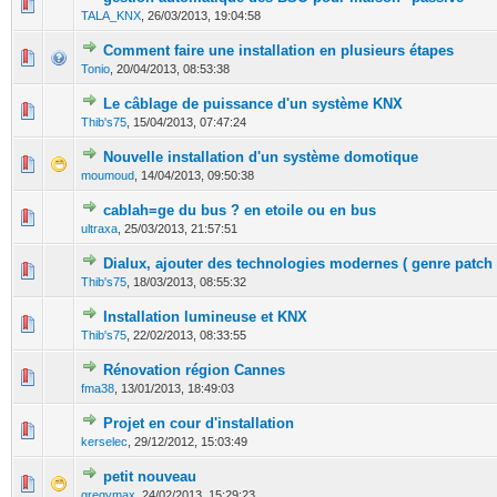
0 Votes - 0 sur 5 en moyenne
1
2
3
4
5
TALA_KNX
,
26/03/2013, 19:04:58
Comment faire une installation en plusieurs étapes
0 Votes - 0 sur 5 en moyenne
1
2
3
4
5
Tonio
,
20/04/2013, 08:53:38
Le câblage de puissance d'un système KNX
0 Votes - 0 sur 5 en moyenne
1
2
3
4
5
Thib's75
,
15/04/2013, 07:47:24
Nouvelle installation d'un système domotique
0 Votes - 0 sur 5 en moyenne
1
2
3
4
5
moumoud
,
14/04/2013, 09:50:38
cablah=ge du bus ? en etoile ou en bus
0 Votes - 0 sur 5 en moyenne
1
2
3
4
5
ultraxa
,
25/03/2013, 21:57:51
Dialux, ajouter des technologies modernes ( genre patch 
0 Votes - 0 sur 5 en moyenne
1
2
3
4
5
Thib's75
,
18/03/2013, 08:55:32
Installation lumineuse et KNX
0 Votes - 0 sur 5 en moyenne
1
2
3
4
5
Thib's75
,
22/02/2013, 08:33:55
Rénovation région Cannes
0 Votes - 0 sur 5 en moyenne
1
2
3
4
5
fma38
,
13/01/2013, 18:49:03
Projet en cour d'installation
0 Votes - 0 sur 5 en moyenne
1
2
3
4
5
kerselec
,
29/12/2012, 15:03:49
petit nouveau
0 Votes - 0 sur 5 en moyenne
1
2
3
4
5
gregymax
,
24/02/2013, 15:29:23