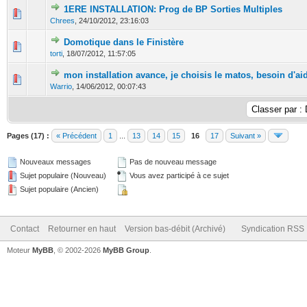
1ERE INSTALLATION: Prog de BP Sorties Multiples
0 Votes - 0 sur 5 en moyenne
1
2
3
4
5
Chrees
,
24/10/2012, 23:16:03
Domotique dans le Finistère
0 Votes - 0 sur 5 en moyenne
1
2
3
4
5
torti
,
18/07/2012, 11:57:05
mon installation avance, je choisis le matos, besoin d'ai
0 Votes - 0 sur 5 en moyenne
1
2
3
4
5
Warrio
,
14/06/2012, 00:07:43
Pages (17) :
« Précédent
1
...
13
14
15
16
17
Suivant »
Nouveaux messages
Pas de nouveau message
Sujet populaire (Nouveau)
Vous avez participé à ce sujet
Sujet populaire (Ancien)
Contact
Retourner en haut
Version bas-débit (Archivé)
Syndication RSS
Moteur
MyBB
, © 2002-2026
MyBB Group
.