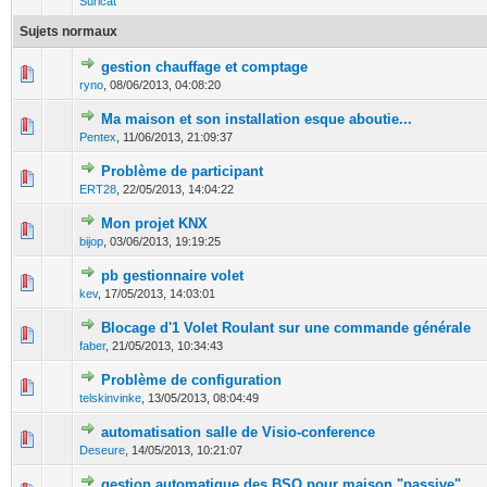
Suricat
Sujets normaux
gestion chauffage et comptage
0 Votes - 0 sur 5 en moyenne
1
2
3
4
5
ryno
,
08/06/2013, 04:08:20
Ma maison et son installation esque aboutie...
0 Votes - 0 sur 5 en moyenne
1
2
3
4
5
Pentex
,
11/06/2013, 21:09:37
Problème de participant
0 Votes - 0 sur 5 en moyenne
1
2
3
4
5
ERT28
,
22/05/2013, 14:04:22
Mon projet KNX
0 Votes - 0 sur 5 en moyenne
1
2
3
4
5
bijop
,
03/06/2013, 19:19:25
pb gestionnaire volet
0 Votes - 0 sur 5 en moyenne
1
2
3
4
5
kev
,
17/05/2013, 14:03:01
Blocage d'1 Volet Roulant sur une commande générale
0 Votes - 0 sur 5 en moyenne
1
2
3
4
5
faber
,
21/05/2013, 10:34:43
Problème de configuration
0 Votes - 0 sur 5 en moyenne
1
2
3
4
5
telskinvinke
,
13/05/2013, 08:04:49
automatisation salle de Visio-conference
0 Votes - 0 sur 5 en moyenne
1
2
3
4
5
Deseure
,
14/05/2013, 10:21:07
gestion automatique des BSO pour maison "passive"