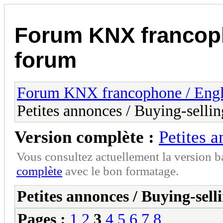
Forum KNX francop
forum
Forum KNX francophone / Eng
Petites annonces / Buying-sellin
Version complète :
Petites 
Vous consultez actuellement la version 
complète
avec le bon formatage.
Petites annonces / Buying-sell
Pages :
1
2
3
4
5
6
7
8