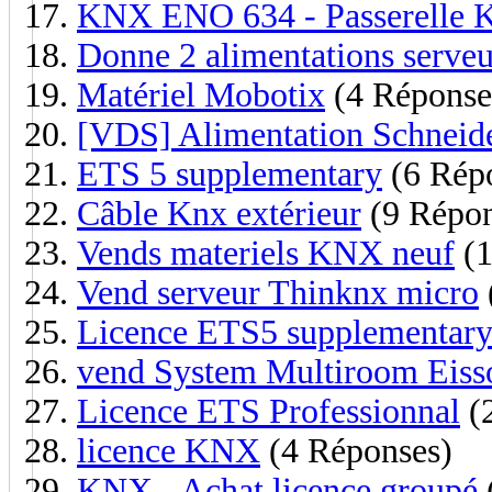
KNX ENO 634 - Passerelle
Donne 2 alimentations serveu
Matériel Mobotix
(4 Réponse
[VDS] Alimentation Schnei
ETS 5 supplementary
(6 Rép
Câble Knx extérieur
(9 Répon
Vends materiels KNX neuf
(1
Vend serveur Thinknx micro
Licence ETS5 supplementar
vend System Multiroom Eis
Licence ETS Professionnal
(
licence KNX
(4 Réponses)
KNX - Achat licence groupé