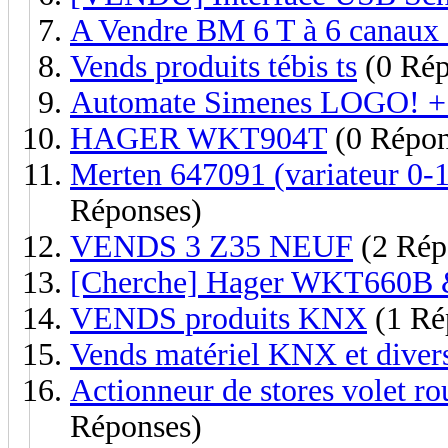
A Vendre BM 6 T à 6 canaux
Vends produits tébis ts
(0 Rép
Automate Simenes LOGO! 
HAGER WKT904T
(0 Répon
Merten 647091 (variateur 0-1
Réponses)
VENDS 3 Z35 NEUF
(2 Rép
[Cherche] Hager WKT660B
VENDS produits KNX
(1 Ré
Vends matériel KNX et diver
Actionneur de stores volet r
Réponses)