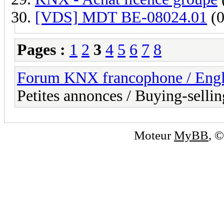
[VDS] MDT BE-08024.01
(0
Pages :
1
2
3
4
5
6
7
8
Forum KNX francophone / Eng
Petites annonces / Buying-sellin
Moteur
MyBB
, 