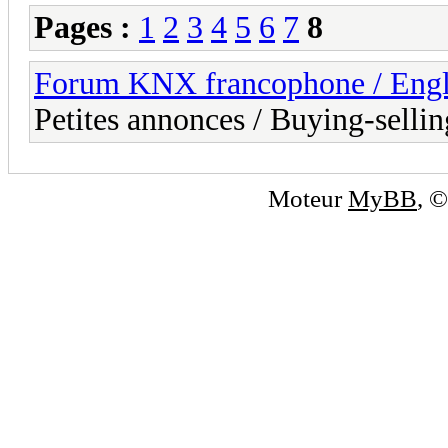
Pages :
1
2
3
4
5
6
7
8
Forum KNX francophone / Eng
Petites annonces / Buying-sellin
Moteur
MyBB
, 