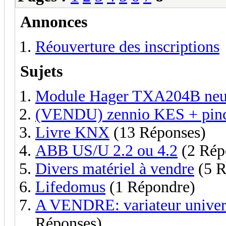
Annonces
Réouverture des inscriptions
Sujets
Module Hager TXA204B neuf
(VENDU) zennio KES + pin
Livre KNX
(13 Réponses)
ABB US/U 2.2 ou 4.2
(2 Rép
Divers matériel à vendre
(5 R
Lifedomus
(1 Répondre)
A VENDRE: variateur unive
Réponses)