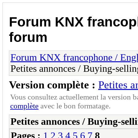
Forum KNX francop
forum
Forum KNX francophone / Eng
Petites annonces / Buying-sellin
Version complète :
Petites 
Vous consultez actuellement la version 
complète
avec le bon formatage.
Petites annonces / Buying-sell
Pages :
1
2
3
4
5
6
7
8