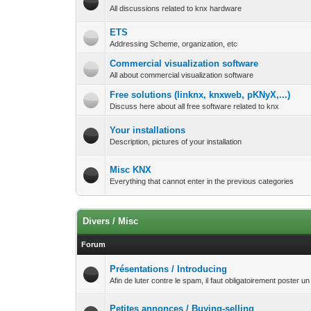
All discussions related to knx hardware
ETS
Addressing Scheme, organization, etc
Commercial visualization software
All about commercial visualization software
Free solutions (linknx, knxweb, pKNyX,...)
Discuss here about all free software related to knx
Your installations
Description, pictures of your installation
Misc KNX
Everything that cannot enter in the previous categories
Divers / Misc
Forum
Présentations / Introducing
Afin de luter contre le spam, il faut obligatoirement poster 
Petites annonces / Buying-selling