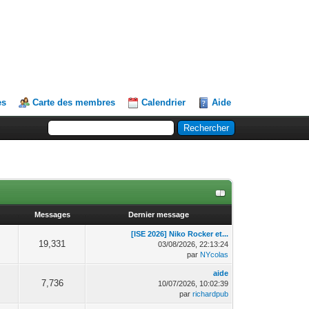
es
Carte des membres
Calendrier
Aide
Messages
Dernier message
[ISE 2026] Niko Rocker et...
19,331
03/08/2026, 22:13:24
par
NYcolas
aide
7,736
10/07/2026, 10:02:39
par
richardpub