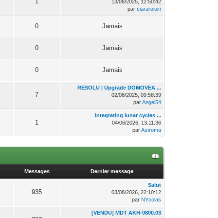
1
13/08/2025, 12:50:42
par
ciararoisin
0
Jamais
0
Jamais
0
Jamais
RESOLU | Upgrade DOMOVEA ...
7
02/08/2025, 09:58:39
par
Angel54
Integrating lunar cycles ...
1
04/06/2026, 13:11:36
par
Astroma
Messages
Dernier message
Salut
935
03/08/2026, 22:10:12
par
NYcolas
[VENDU] MDT AKH-0800.03