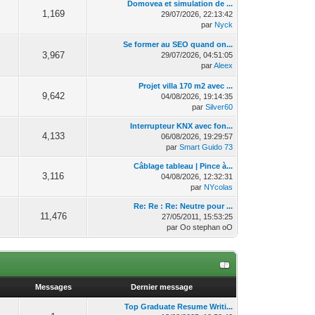
Domovea et simulation de ...
1,169
29/07/2026, 22:13:42
par
Nyck
Se former au SEO quand on...
3,967
29/07/2026, 04:51:05
par
Aleex
Projet villa 170 m2 avec ...
9,642
04/08/2026, 19:14:35
par
Silver60
Interrupteur KNX avec fon...
4,133
06/08/2026, 19:29:57
par
Smart Guido 73
Câblage tableau | Pince à...
3,116
04/08/2026, 12:32:31
par
NYcolas
Re: Re : Re: Neutre pour ...
11,476
27/05/2011, 15:53:25
par Oo stephan oO
Messages
Dernier message
Top Graduate Resume Writi...