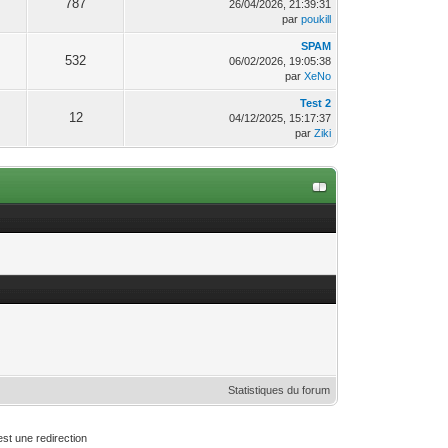
787
26/04/2026, 21:39:31
par
poukill
SPAM
532
06/02/2026, 19:05:38
par
XeNo
Test 2
12
04/12/2025, 15:17:37
par
Ziki
Statistiques du forum
st une redirection