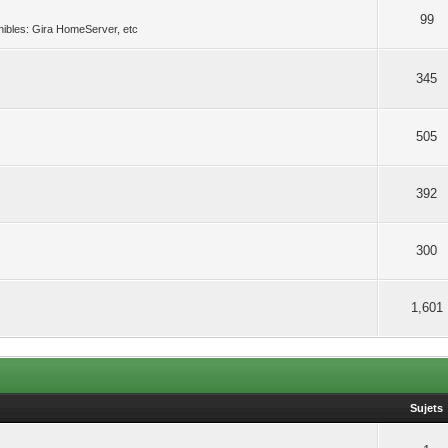
99
nibles: Gira HomeServer, etc
345
505
392
300
1,601
Sujets