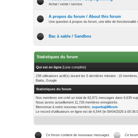
Achat / vente / service
A propos du forum / About this forum
Une question à propos du forum, une idée de fonctionnalité s
Bac à sable / Sandbox
Statistiques du forum
Qui est en ligne
[
Liste complète
]
238 utilisateurs actif(s) durant les 5 dernières minutes - (0 membres, 
Baidu, Google
Statistiques du forum
Nos membres ont créé un total de 62,871 messages dans 6,639 suje
Nous avons actuellement 11,726 membres enregistrés.
Bienvenue à notre nouveau membre,
superbaji88com
Le record d’utilisateurs en ligne est de 6,544 (le 09/04/2026 à 00:36:
Ce forum contient de nouveaux messages
Ce foru