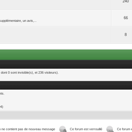
240
66
upplémentaire, un avis,...
8
dont 0 sont invisible(s), et 236 visiteurs).
ts.
04)
m ne contient pas de nouveau message
Ce forum est verrouillé
Ce forum e