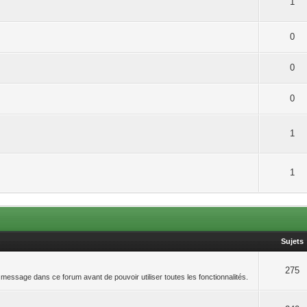
1
0
0
0
1
1
Sujets
275
un message dans ce forum avant de pouvoir utiliser toutes les fonctionnalités.