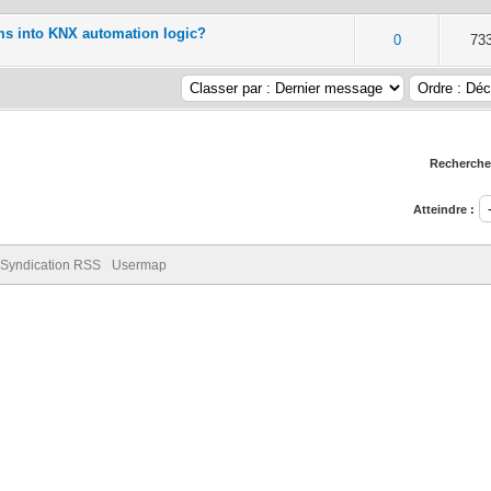
hms into KNX automation logic?
5 en moyenne
2
3
4
5
0
73
Rechercher
Atteindre :
Syndication RSS
Usermap