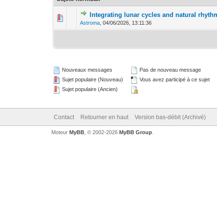
Integrating lunar cycles and natural rhyt
0 Votes - 0 sur 
1
Astroma
,
04/06/2026, 13:11:36
Nouveaux messages
Pas de nouveau message
Sujet populaire (Nouveau)
Vous avez participé à ce sujet
Sujet populaire (Ancien)
Contact
Retourner en haut
Version bas-débit (Archivé)
Moteur
MyBB
, © 2002-2026
MyBB Group
.