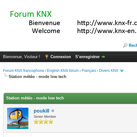
Rec
Bienvenue, Visiteur !
Connexion
S’enregistrer
Forum KNX francophone / English KNX forum
›
Français
›
Divers KNX
Station météo - mode low tech
(s))
Station météo - mode low tech
poukill
Senior Member