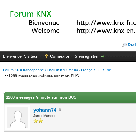
Rec
Bienvenue, Visiteur !
Connexion
S’enregistrer
Forum KNX francophone / English KNX forum
›
Français
›
ETS
1288 messages /minute sur mon BUS
(s))
1288 messages /minute sur mon BUS
yohann74
Junior Member