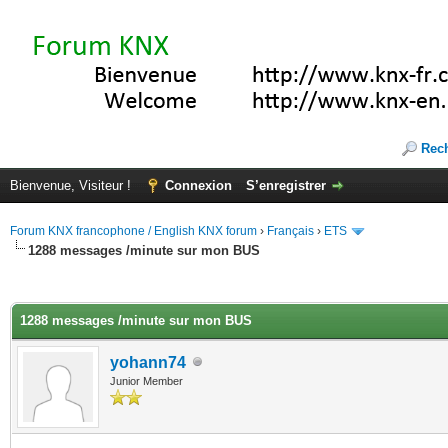
Rec
Bienvenue, Visiteur !
Connexion
S’enregistrer
Forum KNX francophone / English KNX forum
›
Français
›
ETS
1288 messages /minute sur mon BUS
(s))
1288 messages /minute sur mon BUS
yohann74
Junior Member