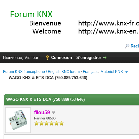
Rec
Bienvenue, Visiteur !
Connexion
S’enregistrer
Forum KNX francophone / English KNX forum
›
Français
›
Matériel KNX
WAGO KNX & ETS DCA (750-889/753-646)
(s))
WAGO KNX & ETS DCA (750-889/753-646)
filou59
Partner 66506