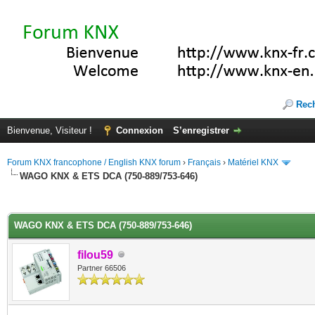
Rec
Bienvenue, Visiteur !
Connexion
S’enregistrer
Forum KNX francophone / English KNX forum
›
Français
›
Matériel KNX
WAGO KNX & ETS DCA (750-889/753-646)
(s))
WAGO KNX & ETS DCA (750-889/753-646)
filou59
Partner 66506